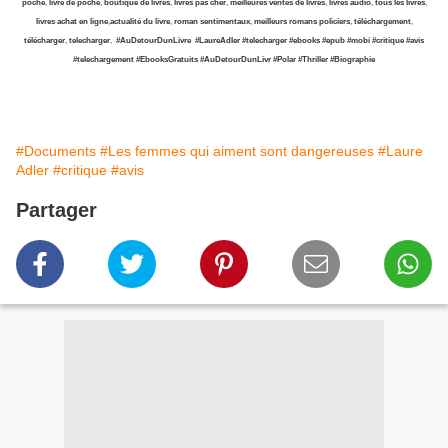
poche
,
livre de poche
,
boutique de livres
,
livres pas cher
,
meilleures ventes de livres
,
livres audio
,
tous les livres
,
livres achat en ligne
,
actualité du livre
,
roman sentimentaux
,
meilleurs romans policiers
,
téléchargement
,
télécharger
,
telecharger
,
#AuDetourDunLivre
#LaureAdler
#telecharger
#ebooks
#epub
#mobi
#critique
#avis
#telechargement
#EbooksGratuits
#AuDetourDunLivr #Polar
#Thriller
#Biographie
#Documents
#Les femmes qui aiment sont dangereuses
#Laure
Adler
#critique
#avis
Partager