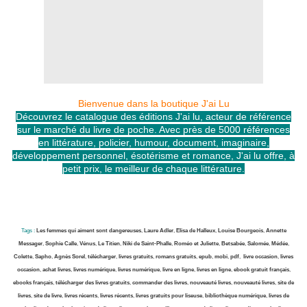
Bienvenue dans la boutique J'ai Lu
Découvrez le catalogue des éditions J'ai lu, acteur de référence
sur le marché du livre de poche. Avec près de 5000 références
en littérature, policier, humour, document, imaginaire,
développement personnel, ésotérisme et romance, J'ai lu offre, à
petit prix, le meilleur de chaque littérature.
Tags :
Les femmes qui aiment sont dangereuses
,
Laure Adler
,
Elisa de Halleux
,
Louise Bourgeois
,
Annette
Messager
,
Sophie Calle
,
Vénus
,
Le Titien
,
Niki de Saint-Phalle
,
Roméo et Juliette
,
Betsabée
,
Salomée
,
Médée
,
Colette
,
Sapho
,
Agnès Sorel
,
télécharger
,
livres gratuits
,
romans gratuits
,
epub
,
mobi
,
pdf
,
livre occasion
,
livres
occasion
,
achat livres
,
livres numérique
,
livres numérique
,
livre en ligne
,
livres en ligne
,
ebook gratuit français
,
ebooks français
,
télécharger des livres gratuits
,
commander des livres
,
nouveauté livres
,
nouveauté livres
,
site de
livres
,
site de livre
,
livres récents
,
livres récents
,
livres gratuits pour liseuse
,
bibliothèque numérique
,
livres de