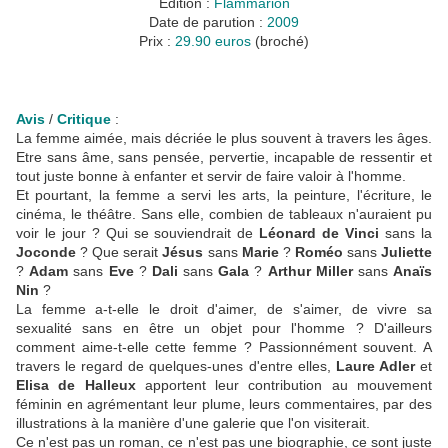
Edition :
Flammarion
Date de parution :
2009
Prix :
29.90 euros
(broché)
Avis
/
Critique
:
La femme aimée, mais décriée le plus souvent à travers les âges.
Etre sans âme, sans pensée, pervertie, incapable de ressentir et
tout juste bonne à enfanter et servir de faire valoir à l'homme.
Et pourtant, la femme a servi les arts, la peinture, l'écriture, le
cinéma, le théâtre. Sans elle, combien de tableaux n'auraient pu
voir le jour ? Qui se souviendrait de
Léonard de Vinci
sans la
Joconde
? Que serait
Jésus
sans
Marie
?
Roméo
sans
Juliette
?
Adam
sans
Eve
?
Dali
sans
Gala
?
Arthur Miller
sans
Anaïs
Nin
?
La femme a-t-elle le droit d'aimer, de s'aimer, de vivre sa
sexualité sans en être un objet pour l'homme ? D'ailleurs
comment aime-t-elle cette femme ? Passionnément souvent. A
travers le regard de quelques-unes d'entre elles,
Laure Adler
et
Elisa de Halleux
apportent leur contribution au mouvement
féminin en agrémentant leur plume, leurs commentaires, par des
illustrations à la manière d'une galerie que l'on visiterait.
Ce n'est pas un roman, ce n'est pas une biographie, ce sont juste