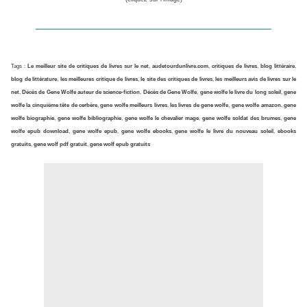
___________________________________________
Tags :
Le meilleur site de critiques de livres sur le net
,
audetourdunlivre.com
,
critiques de livres
,
blog littéraire
,
blog de littérature
,
les meilleures critique de livres
,
le site des critiques de livres
,
les meilleurs avis de livres sur le
net
,
Décès de Gene Wolfe auteur de science-fiction
,
Décès de Gene Wolfe
,
gene wolfe le livre du long soleil
,
gene
wolfe la cinquième tête de cerbère
,
gene wolfe meilleurs livres
,
les livres de gene wolfe
,
gene wolfe amazon
,
gene
wolfe biographie
,
gene wolfe bibliographie
,
gene wolfe le chevalier mage
,
gene wolfe soldat des brumes
,
gene
wolfe epub download
,
gene wolfe epub
,
gene wolfe ebooks
,
gene wolfe le livre du nouveau soleil
,
ebooks
gratuits
,
gene wolf pdf gratuit
,
gene wolf epub gratuits