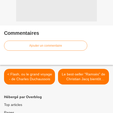
Commentaires
Ajouter un commentaire
< Flash, ou le grand voyage
Le best-seller "Ramsès" de
- de Charles Duchaussois
Christian Jacq bientôt
adapté en série >
Hébergé par Overblog
Top articles
Pages