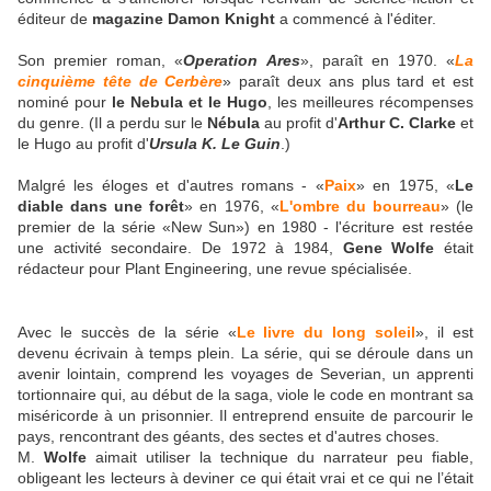
éditeur de
magazine Damon Knight
a commencé à l'éditer.
Son premier roman, «
Operation Ares
», paraît en 1970. «
La
cinquième tête de Cerbère
» paraît deux ans plus tard et est
nominé pour
le Nebula et le Hugo
, les meilleures récompenses
du genre. (Il a perdu sur le
Nébula
au profit d'
Arthur C. Clarke
et
le Hugo au profit d'
Ursula K. Le Guin
.)
Malgré les éloges et d'autres romans - «
Paix
» en 1975, «
Le
diable dans une forêt
» en 1976, «
L'ombre du bourreau
» (le
premier de la série «New Sun») en 1980 - l'écriture est restée
une activité secondaire. De 1972 à 1984,
Gene Wolfe
était
rédacteur pour Plant Engineering, une revue spécialisée.
Avec le succès de la série «
Le livre du long soleil
», il est
devenu écrivain à temps plein. La série, qui se déroule dans un
avenir lointain, comprend les voyages de Severian, un apprenti
tortionnaire qui, au début de la saga, viole le code en montrant sa
miséricorde à un prisonnier. Il entreprend ensuite de parcourir le
pays, rencontrant des géants, des sectes et d'autres choses.
M.
Wolfe
aimait utiliser la technique du narrateur peu fiable,
obligeant les lecteurs à deviner ce qui était vrai et ce qui ne l’était