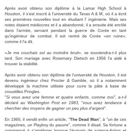
Après avoir obtenu son diplôme à la Lamar High School à
Houston, il s’est inscrit à l'université du Texas A & M, où il a écrit
ses premières nouvelles tout en étudiant l' ingénierie. Mais ses
notes étaient médiocres et il a abandonné; il a ensuite été enrôlé
dans l'armée, servant pendant la guerre de Corée en tant
qu'ingénieur de combat. Il est rentré de Corée «en ruine»,
comme il l'a dit.
«
Je me couchais sol au moindre bruit
», se souviendra-t-il plus
tard. Son mariage avec Rosemary Dietsch en 1956 l'a aidé à
trouver la stabilité.
Après avoir obtenu son diplôme de l'université de Houston, il est
devenu ingénieur chez Procter & Gamble, où il a notamment
développé la machine utilisée pour cuire la pâte à base de
croustilles Pringles.
"
Si vous avez une femme et quatre enfants, comme moi", a-t-il
déclaré au Washington Post en 1983, "vous avez tendance à
chercher des moyens de gagner un peu plus d'argent
".
En 1965, il vendit enfin un article, "
The Dead Man
", à "un de ces
magazines, un Playboy du pauvre", comme il disait. Sa fortune a
commencé à s'améliorer lorsque l'écrivain de science-fiction et