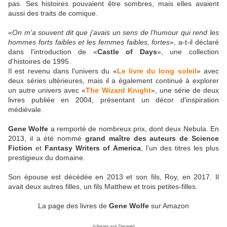
pas. Ses histoires pouvaient être sombres, mais elles avaient
aussi des traits de comique.
«
On m'a souvent dit que j'avais un sens de l'humour qui rend les
hommes forts faibles et les femmes faibles, fortes
», a-t-il déclaré
dans l'introduction de «
Castle of Days
», une collection
d'histoires de 1995.
Il est revenu dans l'univers du «
Le livre du long soleil
» avec
deux séries ultérieures, mais il a également continué à explorer
un autre univers avec «
The Wizard Knight
», une série de deux
livres publiée en 2004, présentant un décor d'inspiration
médiévale.
Gene Wolfe
a remporté de nombreux prix, dont deux Nebula. En
2013, il a été nommé
grand maître des auteurs de Science
Fiction
et
Fantasy Writers of America
, l’un des titres les plus
prestigieux du domaine.
Son épouse est décédée en 2013 et son fils, Roy, en 2017. Il
avait deux autres filles, un fils Matthew et trois petites-filles.
La page des livres de
Gene Wolfe
sur Amazon
(cliquez sur l'image)