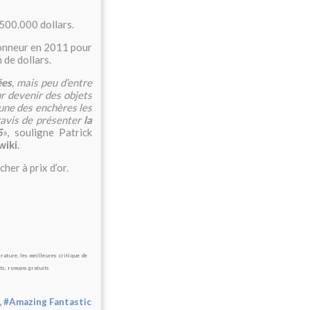
500.000 dollars.
ionneur en 2011 pour
 de dollars.
ées
, mais peu d’entre
r devenir des objets
l’une des enchères les
ravis de présenter
la
5
», souligne Patrick
wiki
.
cher à prix d’or.
érature
,
les meilleures critique de
ts
,
romans gratuits
,
#Amazing Fantastic