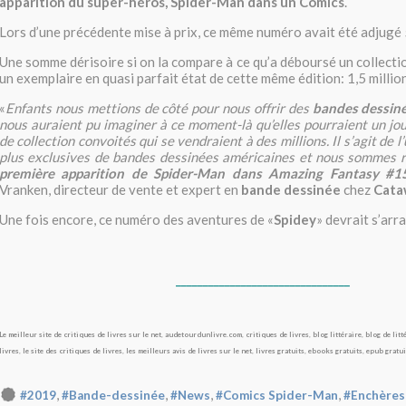
apparition du super-héros, Spider-Man dans un Comics
.
Lors d’une précédente mise à prix, ce même numéro avait été adjugé 
Une somme dérisoire si on la compare à ce qu’a déboursé un collect
un exemplaire en quasi parfait état de cette même édition: 1,5 million
«
Enfants nous mettions de côté pour nous offrir des
bandes dessin
nous auraient pu imaginer à ce moment-là qu’elles pourraient un jou
de collection convoités qui se vendraient à des millions. Il s’agit de 
plus exclusives de bandes dessinées américaines et nous sommes 
première apparition de Spider-Man dans Amazing Fantasy #1
Vranken, directeur de vente et expert en
bande dessinée
chez
Cata
Une fois encore, ce numéro des aventures de «
Spidey
» devrait s’arra
________________________________
Le meilleur site de critiques de livres sur le net
,
audetourdunlivre.com
,
critiques de livres
,
blog littéraire
,
blog de litt
livres
,
le site des critiques de livres
,
les meilleurs avis de livres sur le net
,
livres gratuits
,
ebooks gratuits
,
epub gratui
,
,
,
,
#2019
#Bande-dessinée
#News
#Comics Spider-Man
#Enchères