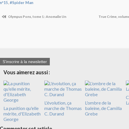
,
n°15
#Spider Man
Olympus Pons, tome 1 : Anomalie Un
True Crime, volume
S'inscrire à la newsletter
Vous aimerez aussi :
C
L'évolution, ça
L'ombre de la
L
La punition qu'elle
marche de Thomas
baleine, de Camilla
mérite, d'Elizabeth
C. Durand
Grebe
George
Commenter cet article