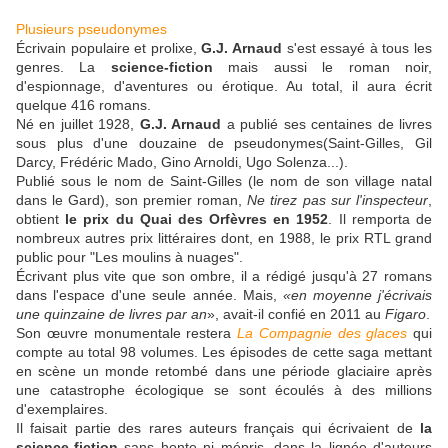
Plusieurs pseudonymes
Écrivain populaire et prolixe,
G.J. Arnaud
s'est essayé à tous les
genres. La
science-fiction
mais aussi le roman noir,
d'espionnage, d'aventures ou érotique. Au total, il aura écrit
quelque 416 romans.
Né en juillet 1928,
G.J. Arnaud
a publié ses centaines de livres
sous plus d'une douzaine de pseudonymes(Saint-Gilles, Gil
Darcy, Frédéric Mado, Gino Arnoldi, Ugo Solenza...).
Publié sous le nom de Saint-Gilles (le nom de son village natal
dans le Gard), son premier roman,
Ne tirez pas sur l'inspecteur
,
obtient
le prix du Quai des Orfèvres en 1952
. Il remporta de
nombreux autres prix littéraires dont, en 1988, le prix RTL grand
public pour "Les moulins à nuages".
Écrivant plus vite que son ombre, il a rédigé jusqu'à 27 romans
dans l'espace d'une seule année. Mais,
«en moyenne j'écrivais
une quinzaine de livres par an
», avait-il confié en 2011 au
Figaro
.
Son œuvre monumentale restera
La Compagnie des glaces
qui
compte au total 98 volumes. Les épisodes de cette saga mettant
en scène un monde retombé dans une période glaciaire après
une catastrophe écologique se sont écoulés à des millions
d'exemplaires.
Il faisait partie des rares auteurs français qui écrivaient de
la
science-fiction
sans honte ni mépris, dans la lignée d'auteurs