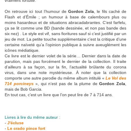
vraiment fortuite.
On retrouve ici tout l’humour de
Gordon Zola
, le fils caché de
Flash et d’Émile ; un humour à base de calembours plus ou
moins hasardeux et de situations abracadabrantes. C’est farfelu,
ça se lit comme une BD (bande dessinée, et non pas bande des
six nez) . Le style est vif, sans fioritures sauf si c’est justifié par un
jeu de mot. La petite touche supplémentaire c’est la critique d’une
certaine naïveté qu’a l’opinion publique à suivre aveuglément les
icônes médiatique.
Ce livre est le dernier volet de la série… Dernier dans la date de
parution, mais pas forcément le dernier de la collection. Il traite
d’ailleurs à sa façon, sur la fin, l’actualité brûlante du corona
virus, dans une note mystérieuse. À noter que la collection
comporte une autre parodie du même album intitulé «
Le Vol des
714 porcineys
», qui n’est pas de la plume de
Gordon Zola
,
mais de Bob Garcia.
En tout cas, c’est un livre que l’on peut lire de 7 à 714 ans.
Livres à lire du même auteur :
-
J'écluse
-
Le crado pince fort