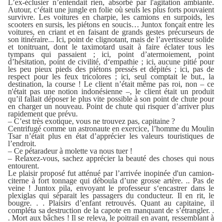
L’ex-éclusier n’entendait rien, absorbé par l'agitation ambiante.
Autour, c‘était une jungle en folie où seuls les plus forts pouvaient
survivre. Les voitures en charpie, les camions en surpoids, les
scooters en sursis, les piétons en soucis… Juntox fonçait entre les
voitures, en criant et en faisant de grands gestes précurseurs de
son itinéraire... Ici, point de clignotant, mais de l’avertisseur solide
et tonitruant, dont le taximotard usait à faire éclater tous les
tympans qui passaient ; ici, point d’atermoiement, point
d’hésitation, point de civilité, d‘empathie ; ici, aucune pitié pour
les peu pieux pieds des piétons pressés et dépités ; ici, pas de
respect pour les feux tricolores ; ici, seul comptait le but., la
destination, la course ! Le client n’était même pas roi, non – ce
n'était pas une notion indonésienne –, le client était un produit
qu’il fallait déposer le plus vite possible à son point de chute pour
en charger un nouveau. Point de chute qui risquer d’arriver plus
rapidement que prévu.
– C’est très exotique, vous ne trouvez pas, capitaine ?
Centrifugé comme un astronaute en exercice, l’homme du Moulin
Tsar n’était plus en état d’apprécier les valeurs touristiques de
l’endroit.
– Ce pétaradeur à molette va nous tuer !
– Relaxez-vous, sachez apprécier la beauté des choses qui nous
entourent.
Le plaisir proposé fut atténué par l’arrivée inopinée d'un camion-
citerne à fort tonnage qui déboula d’une grosse artère. .. Pas de
veine ! Juntox pila, envoyant le professeur s‘encastrer dans le
plexiglas qui séparait les passagers du conducteur. Il en rit, le
bougre. . . Plaisirs d’enfant retrouvés. Quant au capitaine, il
compléta sa destruction de la capote en manquant de s’étrangler. .
. Mort aux bâches ! Il se releva, le poitrail en avant, ressemblant à