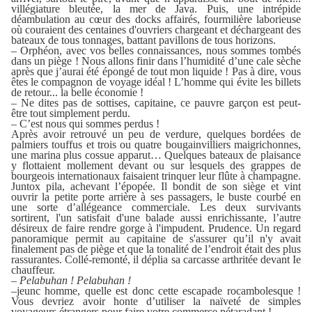
villégiature bleutée, la mer de Java. Puis, une intrépide
déambulation au cœur des docks affairés, fourmilière laborieuse
où couraient des centaines d'ouvriers chargeant et déchargeant des
bateaux de tous tonnages, battant pavillons de tous horizons.
– Orphéon, avec vos belles connaissances, nous sommes tombés
dans un piège ! Nous allons finir dans l’humidité d’une cale sèche
après que j’aurai été épongé de tout mon liquide ! Pas à dire, vous
êtes le compagnon de voyage idéal ! L’homme qui évite les billets
de retour... la belle économie !
– Ne dites pas de sottises, capitaine, ce pauvre garçon est peut-
être tout simplement perdu.
– C’est nous qui sommes perdus !
Après avoir retrouvé un peu de verdure, quelques bordées de
palmiers touffus et trois ou quatre bougainvilliers maigrichonnes,
une marina plus cossue apparut… Quelques bateaux de plaisance
y flottaient mollement devant ou sur lesquels des grappes de
bourgeois internationaux faisaient trinquer leur flûte à champagne.
Juntox pila, achevant l’épopée. Il bondit de son siège et vint
ouvrir la petite porte arrière à ses passagers, le buste courbé en
une sorte d’allégeance commerciale. Les deux survivants
sortirent, l'un satisfait d'une balade aussi enrichissante, l’autre
désireux de faire rendre gorge à l'impudent. Prudence. Un regard
panoramique permit au capitaine de s'assurer qu’il n'y avait
finalement pas de piège et que la tonalité de l’endroit était des plus
rassurantes. Collé-remonté, il déplia sa carcasse arthritée devant Ie
chauffeur.
–
Pelabuhan ! Pelabuhan !
–jeunc homme, quelle est donc cette escapade rocambolesque !
Vous devriez avoir honte d’utiliser la naïveté de simples
voyageurs étrangers pour faire votre commerce pétaradant !