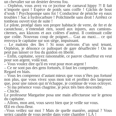
un chevalier sur un destrier devenu fou.
– Orphéon, vous avez vu ce jocrisse de carnaval hippy ?! Il fait
n’importe quoi ! Espèce de poids sans coiffe ! Gâchis de bout
d’souk ! Psychopompe sans foi ! Conducteur de péniche en eaux
troubles ! Sac à hydrocarbure ! Polichinelle sans droit ! Arrêtez ce
tombeau ouvert tout de suite !
Le pilote, protégé dans son propre habitacle de verre, de fer et de
caoutchouc, n’entendait rien, sourd aux injures, aux camions-
citernes, aux klaxons et aux colères d’autrui. Il continuait coûte
que coûte. Nouveau coup de poignet… Gaz au maxi… ce qui
renvoya le capitaine sur son siège, impuissant.
– Le malotru des îles ! Si nous arrivons d’un seul tenant,
Orphéon, je dénonce ce paltoquet de gare désaffectée ! On ne
peut pas laisser ce fou du guidon en liberté.
– Enfin, capitaine, soyez raisonnable, ce pauvre chauffeur en veut
pour son argent, voilà tout.
– Vous voulez dire qu'il en veut pour
mon
argent !
– Ce ne sont pas des gens fortunés, il faut les comprendre.
Regard en biais.
– Vous les comprenez d’autant mieux que vous n’êtes pas fortuné
non plus, que vous vivez sous mon toit et profitez des largesses
que, pour une raison qui m’échappe, je continue de vous octroyer.
– Si ma présence vous chagrine, je peux très bien descendre.
– Chiche.
Le professeur Margarine posa une main affectueuse sur le genou
du capitaine.
– Allons, mon ami, vous savez bien que je veille sur vous.
Œil en chou-fleur.
–Vous veillez sur moi ? Mais de quelle manière, animal ? Vous
seriez capable de vous perdre dans votre chambre ! LÀ !