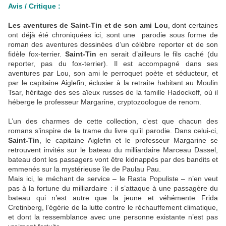
Avis / Critique :
Les aventures de Saint-Tin et de son ami Lou
, dont certaines
ont déjà été chroniquées ici, sont une parodie sous forme de
roman des aventures dessinées d’un célèbre reporter et de son
fidèle fox-terrier.
Saint-Tin
en serait d’ailleurs le fils caché (du
reporter, pas du fox-terrier). Il est accompagné dans ses
aventures par Lou, son ami le perroquet poète et séducteur, et
par le capitaine Aiglefin, éclusier à la retraite habitant au Moulin
Tsar, héritage des ses aïeux russes de la famille Hadockoff, où il
héberge le professeur Margarine, cryptozoologue de renom.
L’un des charmes de cette collection, c’est que chacun des
romans s’inspire de la trame du livre qu’il parodie. Dans celui-ci,
Saint-Tin
, le capitaine Aiglefin et le professeur Margarine se
retrouvent invités sur le bateau du milliardaire Marceau Dassel,
bateau dont les passagers vont être kidnappés par des bandits et
emmenés sur la mystérieuse île de Paulau Pau.
Mais ici, le méchant de service – le Rasta Populiste – n’en veut
pas à la fortune du milliardaire : il s’attaque à une passagère du
bateau qui n’est autre que la jeune et véhémente Frida
Cretinberg, l’égérie de la lutte contre le réchauffement climatique,
et dont la ressemblance avec une personne existante n’est pas