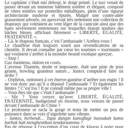
Le capitaine s’était mis debout, le doigt pointé. Le taxi venait de
passer devant un immense bâtiment sombre et élégant, composé
de vitres teintées sur poutrelles métalliques, plein d’une rigueur
architecturale moderne et épurée. Malgré une contre-allée
grassement arborée, on apercevait très nettement une collection de
drapeaux qui voletaient au vent léger de la canicule ainsi que des
haies sévèrement entretenues sur lesquelles étaient tendues des
bâches bleues affichant fièrement « LIBERTÉ, ÉGALITÉ,
FRATERNITÉ ».
– Là, le drapeau français, c’est l’ambassade ! Arrêtez-vous !
Le chauffeur était toujours sourd aux revendications de sa
clientèle. Il devait connaître par cœur les touristes « touristants »
qui voulaient s’arrêter à la moindre beauté exotique aperçue.
– Stop !
Gaz maintenu, slalom en cours.
L’avenue Thamrin, droite et imposante, était une piste de jeux
géante, bowling grandeur nature... Juntox comptait-il faire un
strike
?
– Orphéon, ordonnez à cet énerve-gumène d’arrêter son engin ! Il
ne voit donc pas qu’il a dépassé l’ambassade ? Et également les
limites ? C’est fou ! Il ne connaît même pas sa propre ville !
– Vous êtes sûr que c’était l’ambassade ?
– Sûr ? Vous croyez qu’avec LIBERTÉ, ÉGALITÉ,
FRATERNITÉ, badigeonné en énorme, nous venons de passer
devant l’ambassade de Chine ?
Le professeur se racla la gorge et tenta de mettre un peu de
puissance dans sa voix d’aigrelette sans vibrato.
–
Juntox, berbendi… Tapa dangin kamuflage basoukah kamu
barbak hati menghentikan kendaraammu ?
Pas de réponse à l’exception d’un coup de klaxon à poire pour