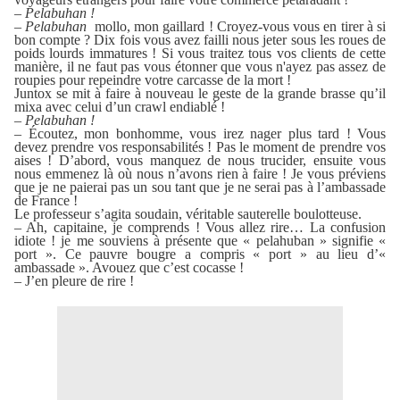
–
Pelabuhan !
–
Pelabuhan
mollo, mon gaillard ! Croyez-vous vous en tirer à si
bon compte ? Dix fois vous avez failli nous jeter sous les roues de
poids lourds immatures ! Si vous traitez tous vos clients de cette
manière, il ne faut pas vous étonner que vous n'ayez pas assez de
roupies pour repeindre votre carcasse de la mort !
Juntox se mit à faire à nouveau le geste de la grande brasse qu’il
mixa avec celui d’un crawl endiablé !
–
Pelabuhan !
– Écoutez, mon bonhomme, vous irez nager plus tard ! Vous
devez prendre vos responsabilités ! Pas le moment de prendre vos
aises ! D’abord, vous manquez de nous trucider, ensuite vous
nous emmenez là où nous n’avons rien à faire ! Je vous préviens
que je ne paierai pas un sou tant que je ne serai pas à l’ambassade
de France !
Le professeur s’agita soudain, véritable sauterelle boulotteuse.
– Ah, capitaine, je comprends ! Vous allez rire… La confusion
idiote ! je me souviens à présente que « pelahuban » signifie «
port ». Ce pauvre bougre a compris « port » au lieu d’«
ambassade ». Avouez que c’est cocasse !
– J’en pleure de rire !