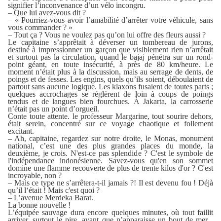
signifier l’inconvenance d’un vélo incongru.
– Que lui avez-vous dit ?
– « Pourriez-vous avoir l’amabilité d’arrêter votre véhicule, sans
vous commander ? »
– Tout ça ? Vous ne voulez pas qu’on lui offre des fleurs aussi ?
Le capitaine s’apprêtait à déverser un tombereau de jurons,
destiné à impressionner un garçon que visiblement rien n’arrêtait
et surtout pas la circulation, quand le bajaj pénétra sur un rond-
point géant, en toute insécurité, à près de 80 km/heure. Le
moment n’était plus à la discussion, mais au serrage de dents, de
poings et de fesses. Les engins, quels qu’ils soient, déboulaient de
partout sans aucune logique. Les klaxons fusaient de toutes parts ;
quelques accrochages se réglèrent de loin à coups de poings
tendus et de langues bien fourchues. À Jakarta, la carrosserie
n’était pas un point d’orgueil.
Conte toute attente. le professeur Margarine, tout sourire dehors,
était serein, concentré sur ce voyage chaotique et follement
excitant.
– Ah, capitaine, regardez sur notre droite, le Monas, monument
national, c’est une des plus grandes places du monde, la
deuxième, je crois. N'est-ce pas splendide ? C'est le symbole de
l'indépendance indonésienne. Savez-vous qu'en son sommet
domine une flamme recouverte de plus de trente kilos d'or ? C'est
incroyable, non ?
– Mais ce type ne s’arrêtera-t-il jamais ?! Il est devenu fou ! Déjà
qu’il l‘était ! Mais c'est quoi ?
– L’avenue Merdeka Barat.
La bonne nouvelle !
L’équipée sauvage dura encore quelques minutes, où tout faillit
arriver, surtout le pire, avant que n’apparaisse un bout de mer...