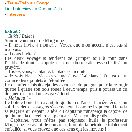
-
Train-Train au Congo
Lire l'interview de Gordon Zola
-
Interview
____________________
Extrait :
–
Bukit ! Bukit !
Sourire vainqueur de Margarine.
– Il nous invite à monter… Voyez que mon accent n’est pas si
mauvais.
– Il nous invite ?
Les deux voyageurs tentèrent de grimper tour à tour dans
l’habitacle dont la capote en caoutchouc sale ressemblait à un
gruyère.
– Tassez-vous, capitaine, la place est réduite.
– Je vois bien... Mais c'est une étuve là-dedans ! On va cuire
comme deux poulets à l’étouffée !
Le chauffeur faisait déjà des exercices de poignet pour faire rugir
quatre à quatre son trois-roues à deux temps, puis il poussa un cri
de guerre en mettant les gaz à fond...
« Majuuuu ! »
Le bolide bondit en avant, le guidon en l'air et l’arrière écrasé au
sol. Les deux passagers s’accrochèrent comme ils purent. Dans la
sauvagerie du départ, la tête du capitaine transperça la capote, ce
qui lui mit la chevelure en plein air... Mise en plis gratis.
– Capitaine, vous n’êtes pas soigneux, hurla le professeur
Margarine, essayant de couvrir le bruit de la pétrolette totalement
emballée, si vous croyez que ces gens ont les moyens !