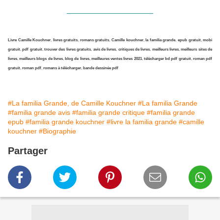
______________________
Livre Camille Kouchner
,
livres gratuits
,
romans gratuits
,
Camille kouchner
,
la familia grande
,
epub gratuit
,
mobi
gratuit
,
pdf gratuit
,
trouver des livres gratuits
,
avis de livres
,
critiques de livres
,
meilleurs livres
,
meilleurs sites de
livres
,
meilleurs blogs de livres
,
blog de livres
,
meilleures ventes livres 2021
,
télécharger bd pdf gratuit
,
roman pdf
gratuit
,
roman pdf
,
romans à télécharger
,
bande dessinée pdf
#La familia Grande, de Camille Kouchner
#La familia Grande
#familia grande avis
#familia grande critique
#familia grande
epub
#familia grande kouchner
#livre la familia grande
#camille
kouchner
#Biographie
Partager