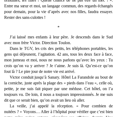
brindilles, les filles ! Quelle chance de ne pas être un mec ! ».
Entre ma sœur et moi, un langage commun, des regards échangés
pour demain, pour la vie d’après avec nos filles, faudra essayer.
Rester des sans-culottes !
*
J’ai laissé mes enfants à leur père. Je descends dans le Sud
avec mon frère Victor. Direction Toulon.
Dans le TGV, les cris des petits, les téléphones portables, les
gens qui déjeunent, l’agitation. 42 ans, tous les deux face à face,
mon jumeau et moi, nous ne nous parlons qu’avec les yeux : Tu
crois qu’on va y arriver ? Je t’aime. Je suis là. Qu’est-ce qu’on
fout là ? Le pire jour de notre vie est arrivé.
Victor conduit jusqu’à Sanary. Hôtel La Farandole au bout de
la corniche, juste après la plage des « pieds dans l’eau », celle où,
petite, je me suis fait piquer par une
méduse. Cet hôtel, on l’a
toujours vu. De loin, il nous a toujours impressionnés. Je me suis
dit que ce serait bien, qu’on avait un lieu où aller.
La veille, j’ai appelé la réception. « Pour combien de
nuitées ? » Voyons… Aller à l’hôpital pour vérifier que c’est bien