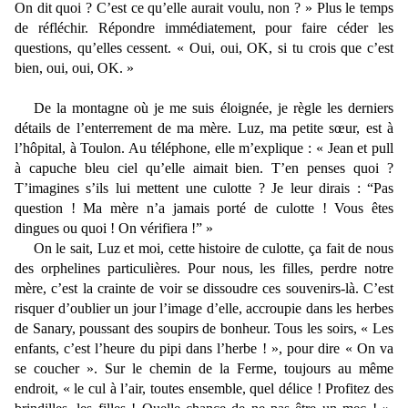
On dit quoi ? C’est ce qu’elle aurait voulu, non ? » Plus le temps
de réfléchir. Répondre immédiatement, pour faire céder les
questions, qu’elles cessent. « Oui, oui, OK, si tu crois que c’est
bien, oui, oui, OK. »
De la montagne où je me suis éloignée, je règle les derniers
détails de l’enterrement de ma mère. Luz, ma petite sœur, est à
l’hôpital, à Toulon. Au téléphone, elle m’explique : « Jean et pull
à capuche bleu ciel qu’elle aimait bien. T’en penses quoi ?
T’imagines s’ils lui mettent une culotte ? Je leur dirais : “Pas
question ! Ma mère n’a
jamais porté de culotte ! Vous êtes
dingues ou quoi ! On vérifiera !” »
On le sait, Luz et moi, cette histoire de culotte, ça fait de nous
des orphelines particulières. Pour nous, les filles, perdre notre
mère, c’est la crainte de voir se dissoudre ces souvenirs-là. C’est
risquer d’oublier un jour l’image d’elle, accroupie dans les herbes
de Sanary, poussant des soupirs de bonheur. Tous les soirs, « Les
enfants, c’est l’heure du pipi dans l’herbe ! », pour dire « On va
se coucher ». Sur le chemin de la Ferme, toujours au même
endroit, « le cul à l’air, toutes ensemble, quel délice ! Profitez des