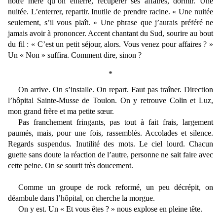
notre mère qu’on enterre, récupérer ses affaires, dormir. Une
nuitée. L’enterrer, repartir. Inutile de prendre racine. « Une nuitée
seulement, s’il vous plaît. » Une phrase que j’aurais préféré ne
jamais avoir à prononcer. Accent chantant du Sud, sourire au bout
du fil : « C’est un petit séjour, alors. Vous venez pour affaires ? »
Un « Non » suffira. Comment dire, sinon ?
*
On arrive. On s’installe. On repart. Faut pas traîner. Direction
l’hôpital Sainte-Musse de Toulon. On y retrouve Colin et Luz,
mon grand frère et ma petite sœur.
Pas franchement fringants, pas tout à fait frais, largement
paumés, mais, pour une fois, rassemblés. Accolades et silence.
Regards suspendus. Inutilité des mots. Le ciel lourd. Chacun
guette sans doute la réaction de l’autre, personne ne sait faire avec
cette peine. On se sourit très doucement.
Comme un groupe de rock reformé, un peu décrépit, on
déambule dans l’hôpital, on cherche la morgue.
On y est. Un « Et vous êtes ? » nous explose en pleine tête.