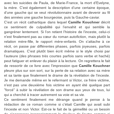
avec les suicides de Paula, de Marie-France, la mort d'Evelyne,
la mère. C’est également la description d’une certaine époque,
d’une gauche qui se veut révolutionnaire avant de devenir au fil
des années une gauche bourgeoise, puis la Gauche-caviar.
C'est un récit cathartique dans lequel
Camille Kouchner
décrit
ce sentiment de culpabilité qui l’envahit et qui semble la
gangréner lentement. Si l'on retient l'histoire de l'inceste, celui-ci
n'est finalement pas au cœur du roman autofiction, mais plutôt la
relation mère-fille, le rapport mère-enfants. On s'attache à ce
récit, on passe par différentes phases, parfois joyeuses, parfois
dramatiques. C'est plutôt bien écrit même si le style choisi par
l'auteure (des phrases très courtes parfois sans verbe et haché)
peut fatiguer et enlever du plaisir à la lecture. On regrettera le fait
de ressortir de ce livre avec l'impression que
Camille Kouchner
pleure plus sur son sort, sur la perte de sa relation avec sa mère
et sa tante que finalement le drame de la révélation de l'inceste.
Je me demande même en le refermant si Victor, ce frère victime,
n'est pas une deuxième fois victime en ayant été quelque part
"forcé" à subir la révélation de son drame aux yeux de tous, lui
qui a cherché à tracer autrement sa voie et sa vie.
Ce sentiment finalement me dérange quand je pense à la
rédaction de ce roman comme si c'était Camille qui avait subi
l'inceste et non Victor. Est-ce le fait de la gémellité ou un besoin