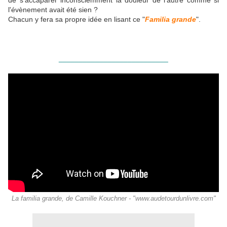
de s'accaparer inconsciemment la douleur de l'autre comme si
l'évènement avait été sien ?
Chacun y fera sa propre idée en lisant ce "
Familia grande
".
___________________________
La familia grande, de Camille Kouchner - "www.audetourdunlivre.com"