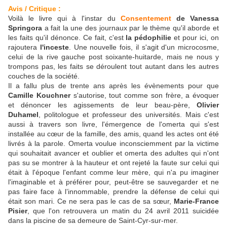
Avis / Critique :
Voilà le livre qui à l'instar du
Consentement
de Vanessa
Springora
a fait la une des journaux par le thème qu'il aborde et
les faits qu'il dénonce. Ce fait, c'est
la pédophilie
et pour ici, on
rajoutera
l'inceste
. Une nouvelle fois, il s'agit d'un microcosme,
celui de la rive gauche post soixante-huitarde, mais ne nous y
trompons pas, les faits se déroulent tout autant dans les autres
couches de la société.
Il a fallu plus de trente ans après les évènements pour que
Camille Kouchner
s'autorise, tout comme son frère, a évoquer
et dénoncer les agissements de leur beau-père,
Olivier
Duhamel
, politologue et professeur des universités. Mais c'est
aussi à travers son livre, l'émergence de l'omerta qui s'est
installée au cœur de la famille, des amis, quand les actes ont été
livrés à la parole. Omerta voulue inconsciemment par la victime
qui souhaitait avancer et oublier et omerta des adultes qui n'ont
pas su se montrer à la hauteur et ont rejeté la faute sur celui qui
était à l'époque l'enfant comme leur mère, qui n'a pu imaginer
l'imaginable et à préférer pour, peut-être se sauvegarder et ne
pas faire face à l’innommable, prendre la défense de celui qui
était son mari. Ce ne sera pas le cas de sa sœur,
Marie-France
Pisier
, que l'on retrouvera un matin du 24 avril 2011 suicidée
dans la piscine de sa demeure de Saint-Cyr-sur-mer.