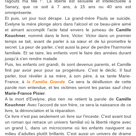
ragoûts ma fille !". La liberté est sexuelle et intellectuelle à
Sanary, que ce soit à 7 ans, à 15 ans ou 40 ans est
omniprésente.
Et puis, un jour tout dérape. La grand-mère Paula se suicide,
Evelyne la mère plonge alors dans l'alcool et ce beau-père aimé
et aimant accomplit l'acte fatal envers le jumeau de
Camille
Kouchner
, nommé dans le livre, Victor. Victor dans un premier
temps se tait, avant de parler à sa sœur et de lui promettre le
secret. La peur de parler, c'est aussi la peur de perdre l'harmonie
familiale. Et se taire, les enfants vont le faire des années durant
jusqu'à s'en rendre malade.
Puis, les enfants ont grandi, ils sont devenus parents, et Camille
finit par avoir peur pour sa progéniture. C'est le déclic. Il faut
parler, tout révéler à sa mère, à son père, à sa tante Marie-
France, à
la Familia Grande
. Ce sera la désillusion de cette
parole non entendue, et les victimes seront les parias sauf chez
Marie-France Pisier
.
A la mort d'Evelyne, plus rien ne retient la parole de
Camille
Kouchner
. Avec l'accord de son frère, ce sera la naissance de ce
livre, la dénonciation et la réparation.
Ce livre n'est pas seulement un livre sur l'inceste. C'est avant tout
un roman
qui retrace un univers familial où la liberté règne avec
un grand L. dans un microcosme où les enfants naviguent au
milieu d'adultes plutôt brillants. C'est aussi un univers de drame