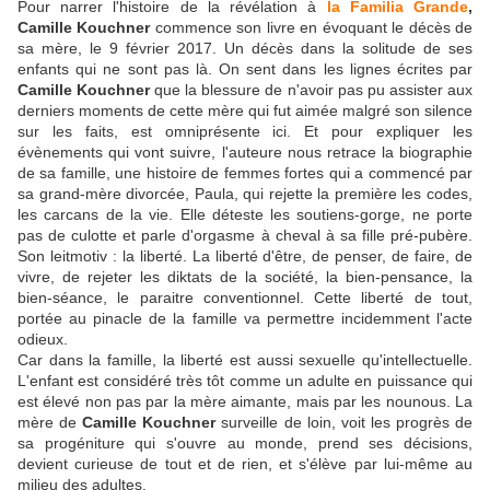
Pour narrer l'histoire de la révélation à
la Familia Grande
,
Camille Kouchner
commence son livre en évoquant le décès de
sa mère, le 9 février 2017. Un décès dans la solitude de ses
enfants qui ne sont pas là. On sent dans les lignes écrites par
Camille Kouchner
que la blessure de n'avoir pas pu assister aux
derniers moments de cette mère qui fut aimée malgré son silence
sur les faits, est omniprésente ici. Et pour expliquer les
évènements qui vont suivre, l'auteure nous retrace la biographie
de sa famille, une histoire de femmes fortes qui a commencé par
sa grand-mère divorcée, Paula, qui rejette la première les codes,
les carcans de la vie. Elle déteste les soutiens-gorge, ne porte
pas de culotte et parle d'orgasme à cheval à sa fille pré-pubère.
Son leitmotiv : la liberté. La liberté d'être, de penser, de faire, de
vivre, de rejeter les diktats de la société, la bien-pensance, la
bien-séance, le paraitre conventionnel. Cette liberté de tout,
portée au pinacle de la famille va permettre incidemment l'acte
odieux.
Car dans la famille, la liberté est aussi sexuelle qu'intellectuelle.
L'enfant est considéré très tôt comme un adulte en puissance qui
est élevé non pas par la mère aimante, mais par les nounous. La
mère de
Camille Kouchner
surveille de loin, voit les progrès de
sa progéniture qui s'ouvre au monde, prend ses décisions,
devient curieuse de tout et de rien, et s'élève par lui-même au
milieu des adultes.