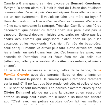
Camille a 6 ans quand sa mère divorce de
Bernard Kouchner
.
Evelyne l'a connu alors qu'il était le chef de l'Union des étudiants
communistes, l'a aimé puis s'en est séparé. Pour elle ce divorce
est un non-évènement. Il voulait en faire une mère au foyer ?
Hors de question. La liberté d'aimer d'autres hommes, d'être soi-
même sans contrainte l'a rattrapé. Très vite, Camille et ses frères
découvrent que passer du temps chez leur père n'est pas la
sinécure. Bernard devenu ministre crie, parle, ne tolère pas les
écarts des enfants qui angoissent d'aller chez lui pour les
vacances et les week-ends. Puis vient l'entrée du beau-père,
celui par qui l'infamie va arriver plus tard. Cette arrivée est, pour
les enfants, un soleil dans leur vie. Cet homme les aime, leur
accorde de l'attention, leur dit "Vous êtes ma vie, celle que
j'attendais, celle que je voulais. Vous êtes mes enfants, et mieux
encore".
Et ce sont les vacances à Sanary, celles de la bande, de
la
Familia Grande
avec des parents hilares et des enfants en
liberté. Devant la piscine, le "maillot riquiqui l'emporte rarement
sur la nudité". Il ne faut pas être prude, coincée, et celles et ceux
qui le sont se font malmener. Les paroles s'avèrent crues quand
Olivier Duhamel
plonge nu dans la piscine et en ressort et
attrape un drap pour s'entourer. Il lance à sa belle-fille encore
ado "C'est avec les petites carottes qu'on fait les meilleurs