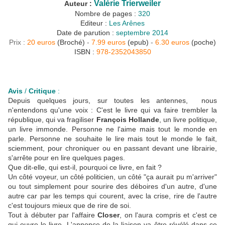
Valérie Trierweiler
Auteur :
Nombre de pages :
320
Editeur :
Les Arênes
Date de parution :
septembre 2014
Prix :
20 euros
(Broché)
-
7.99 euros
(epub)
-
6.30 euros
(poche)
ISBN :
978-2352043850
Avis
/
Critique
:
Depuis quelques jours, sur toutes les antennes, nous
n'entendons qu'une voix : C'est le livre qui va faire trembler la
république, qui va fragiliser
François Hollande
, un livre politique,
un livre immonde. Personne ne l'aime mais tout le monde en
parle. Personne ne souhaite le lire mais tout le monde le fait,
sciemment, pour chroniquer ou en passant devant une librairie,
s'arrête pour en lire quelques pages.
Que dit-elle, qui est-il, pourquoi ce livre, en fait ?
Un côté voyeur, un côté politicien, un côté "ça aurait pu m'arriver"
ou tout simplement pour sourire des déboires d'un autre, d'une
autre car par les temps qui courent, avec la crise, rire de l'autre
c'est toujours mieux que de rire de soi.
Tout à débuter par l'affaire
Closer
, on l'aura compris et c'est ce
qui ouvre le livre. L'annonce de la liaison va être révélé dans ce