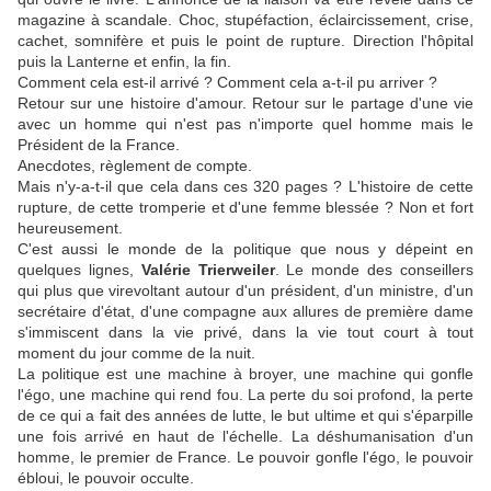
magazine à scandale. Choc, stupéfaction, éclaircissement, crise,
cachet, somnifère et puis le point de rupture. Direction l'hôpital
puis la Lanterne et enfin, la fin.
Comment cela est-il arrivé ? Comment cela a-t-il pu arriver ?
Retour sur une histoire d'amour. Retour sur le partage d'une vie
avec un homme qui n'est pas n'importe quel homme mais le
Président de la France.
Anecdotes, règlement de compte.
Mais n'y-a-t-il que cela dans ces 320 pages ? L'histoire de cette
rupture, de cette tromperie et d'une femme blessée ? Non et fort
heureusement.
C'est aussi le monde de la politique que nous y dépeint en
quelques lignes,
Valérie Trierweiler
. Le monde des conseillers
qui plus que virevoltant autour d'un président, d'un ministre, d'un
secrétaire d'état, d'une compagne aux allures de première dame
s'immiscent dans la vie privé, dans la vie tout court à tout
moment du jour comme de la nuit.
La politique est une machine à broyer, une machine qui gonfle
l'égo, une machine qui rend fou. La perte du soi profond, la perte
de ce qui a fait des années de lutte, le but ultime et qui s'éparpille
une fois arrivé en haut de l'échelle. La déshumanisation d'un
homme, le premier de France. Le pouvoir gonfle l'égo, le pouvoir
ébloui, le pouvoir occulte.