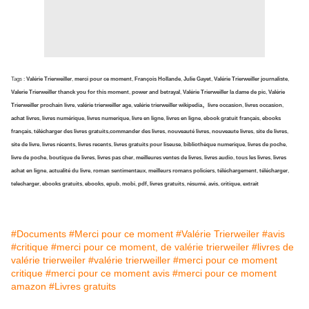
Tags :
Valérie Trierweiller
,
merci pour ce moment
,
François Hollande
,
Julie Gayet
,
Valérie Trierweiller journaliste
,
Valerie Trierweiller thanck you for this moment
,
power and betrayal
,
Valérie Trierweiller la dame de pic
,
Valérie
,
Trierweiller prochain livre
,
valérie trierweiller age
,
valérie trierweiller wikipedia
livre occasion
,
livres occasion
,
achat livres
,
livres numérique
,
livres numerique
,
livre en ligne
,
livres en ligne
,
ebook gratuit français
,
ebooks
français
,
télécharger des livres gratuits
,
commander des livres
,
nouveauté livres
,
nouveaute livres
,
site de livres
,
site de livre
,
livres récents
,
livres recents
,
livres gratuits pour liseuse
,
bibliothèque numerique
,
livres de poche
,
livre de poche
,
boutique de livres
,
livres pas cher
,
meilleures ventes de livres
,
livres audio
,
tous les livres
,
livres
achat en ligne
,
actualité du livre
,
roman sentimentaux
,
meilleurs romans policiers
,
téléchargement
,
télécharger
,
telecharger
,
ebooks gratuits
,
ebooks
,
epub
,
mobi
,
pdf, livres gratuits
,
résumé
,
avis
,
critique
,
extrait
#Documents
#Merci pour ce moment
#Valérie Trierweiler
#avis
#critique
#merci pour ce moment, de valérie trierweiler
#livres de
valérie trierweiler
#valérie trierweiller
#merci pour ce moment
critique
#merci pour ce moment avis
#merci pour ce moment
amazon
#Livres gratuits