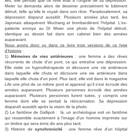
lieu, elle pensait que ce rêve était à l'origine de sa dépression.
Meier lui demanda alors de dessiner précisément le bâtiment
détruit, telle qu'elle le voyait dans son rêve. Paradoxalement, sa
dépression disparut aussitôt. Plusieurs années plus tard, les
Japonais attaquèrent Wuchang et bombardèrent l'hôpital. L'ex-
patiente envoya au Dr Meier une photo de l'hôpital détruit,
identique au dessin fait dans son cabinet bien des années
auparavant.
Nous avons donc vu dans ce livre trois versions de ce type
d'histoire
:
1)
Mémoires de vies antérieures
: une femme a des rêves
récurrents de chute d'un pont, ce qui entraîne une dépression.
Elle visite un hypnothérapeute et découvre une vie antérieure
dans laquelle elle chuta et découvre une vie antérieure dans
laquelle elle chuta d'un pont. Plus tard, elle voit dans le magazine
Life
une phot de ce même pont et apprend qu'il s'est écroulé des
années auparavant. Plusieurs personnes écroulé des années
auparavant. Plusieurs personnes furent tuées, y compris une
femme dont elle se sentait la réincarnation. Sa dépression
disparaît aussitôt après la vision de la photo.
2) Le fantôme de Gallipoli : là, un archéologue voit un fantôme
qui ressemble exactement à l'image d'un homme imprimée sur
un timbre qui sera émis dix ans plus tard.
3) Histoire de
synchronicité
: une femme rêve d'un hôpital