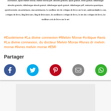
connexion
,
epub melvin morse
,
melvin morse pdf
,
ebooks gratuits
,
epub gratuit
,
mobi gratuit
,
télécharger
ebooks gratuits
,
télécharger ebook gratuit
,
télécharger epub gratuit
,
télécharger pdf
,
mémoire quantique
,
synchronicité
,
vie antérieure
,
vies antérieures
,
Le meilleur site de critiques de livres sur le net
,
audetourdunlivre.com
,
critiques de livres
,
blog littéraire, blog de littérature
,
les meilleures critique de livres
,
le site des critiques de livres
,
les
meilleurs avis de livres sur le net
#Esotérisme
#La divine connexion
#Melvin Morse
#critique
#avis
#La divine connexion, du docteur Melvin Morse
#livres dr melvin
morse
#livres melvin morse
#EMI
Partager