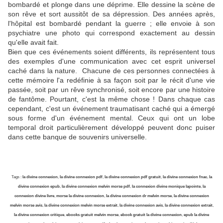
bombardé et plonge dans une déprime. Elle dessine la scène de
son rêve et sort aussitôt de sa dépression. Des années après,
l'hôpital est bombardé pendant la guerre ; elle envoie à son
psychiatre une photo qui correspond exactement au dessin
qu'elle avait fait.
Bien que ces événements soient différents, ils représentent tous
des exemples d'une communication avec cet esprit universel
caché dans la nature. Chacune de ces personnes connectées à
cette mémoire l'a redéfinie à sa façon soit par le récit d'une vie
passée, soit par un rêve synchronisé, soit encore par une histoire
de fantôme. Pourtant, c'est la même chose ! Dans chaque cas
cependant, c'est un événement traumatisant caché qui a émergé
sous forme d'un événement mental. Ceux qui ont un lobe
temporal droit particulièrement développé peuvent donc puiser
dans cette banque de souvenirs universelle.
Tags :
la divine connexion
,
la divine connexion pdf
,
la divine connexion pdf gratuit
,
la divine connexion fnac
,
la
divine connexion epub
,
la divine connexion melvin morse pdf
,
la connexion divine monique lapointe
,
la
connexion divine livre
,
morse la divine connexion
,
la divine connexion dr melvin morse
,
la divine connexion
melvin morse avis
,
la divine connexion melvin morse extrait
,
la divine connexion avis
,
la divine connexion extrait
,
la divine connexion critique
,
ebooks gratuit melvin morse
,
ebook gratuit la divine connexion
,
epub la divine