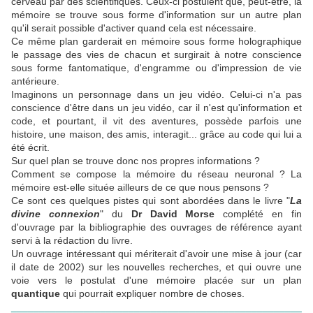
cerveau par des scientifiques. Ceux-ci postulent que, peut-être, la
mémoire se trouve sous forme d'information sur un autre plan
qu'il serait possible d'activer quand cela est nécessaire.
Ce même plan garderait en mémoire sous forme holographique
le passage des vies de chacun et surgirait à notre conscience
sous forme fantomatique, d'engramme ou d'impression de vie
antérieure.
Imaginons un personnage dans un jeu vidéo. Celui-ci n'a pas
conscience d'être dans un jeu vidéo, car il n'est qu'information et
code, et pourtant, il vit des aventures, possède parfois une
histoire, une maison, des amis, interagit... grâce au code qui lui a
été écrit.
Sur quel plan se trouve donc nos propres informations ?
Comment se compose la mémoire du réseau neuronal ? La
mémoire est-elle située ailleurs de ce que nous pensons ?
Ce sont ces quelques pistes qui sont abordées dans le livre "
La
divine connexion
" du
Dr David Morse
complété en fin
d'ouvrage par la bibliographie des ouvrages de référence ayant
servi à la rédaction du livre.
Un ouvrage intéressant qui mériterait d'avoir une mise à jour (car
il date de 2002) sur les nouvelles recherches, et qui ouvre une
voie vers le postulat d'une mémoire placée sur un plan
quantique
qui pourrait expliquer nombre de choses.
____________________________________________________