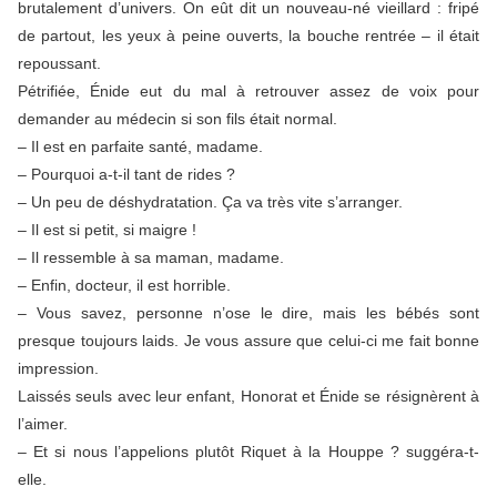
brutalement d’univers. On eût dit un nouveau-né vieillard : fripé
de partout, les yeux à peine ouverts, la bouche rentrée – il était
repoussant.
Pétrifiée, Énide eut du mal à retrouver assez de voix pour
demander au médecin si son fils était normal.
– Il est en parfaite santé, madame.
– Pourquoi a-t-il tant de rides ?
– Un peu de déshydratation. Ça va très vite s’arranger.
– Il est si petit, si maigre !
– Il ressemble à sa maman, madame.
– Enfin, docteur, il est horrible.
– Vous savez, personne n’ose le dire, mais les bébés sont
presque toujours laids. Je vous assure que celui-ci me fait bonne
impression.
Laissés seuls avec leur enfant, Honorat et Énide se résignèrent à
l’aimer.
– Et si nous l’appelions plutôt Riquet à la Houppe ? suggéra-t-
elle.