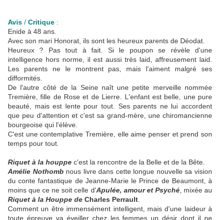
Avis
/
Critique
:
Enide à 48 ans.
Avec son mari Honorat, ils sont les heureux parents de Déodat.
Heureux ? Pas tout à fait. Si le poupon se révèle d'une
intelligence hors norme, il est aussi très laid, affreusement laid.
Les parents ne le montrent pas, mais l'aiment malgré ses
difformités.
De l'autre côté de la Seine naît une petite merveille nommée
Tremière, fille de Rose et de Lierre. L'enfant est belle, une pure
beauté, mais est lente pour tout. Ses parents ne lui accordent
que peu d'attention et c'est sa grand-mère, une chiromancienne
bourgeoise qui l'élève.
C'est une contemplative Tremière, elle aime penser et prend son
temps pour tout.
Riquet à la houppe
c'est la rencontre de la Belle et de la Bête.
Amélie Nothomb
nous livre dans cette longue nouvelle sa vision
du conte fantastique de Jeanne-Marie le Prince de Beaumont, à
moins que ce ne soit celle d'
Apulée, amour et Psyché
, mixée au
Riquet à la Houppe
de
Charles Perrault
.
Comment un être immensément intelligent, mais d'une laideur à
toute épreuve va éveiller chez les femmes un désir dont il ne