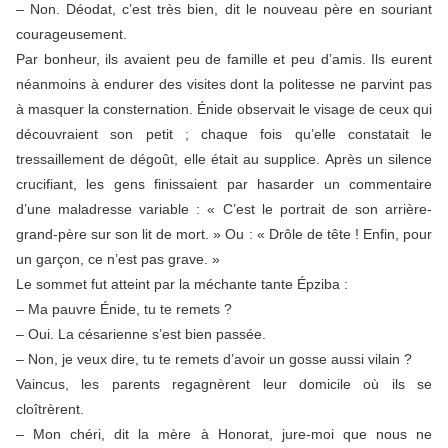
– Non. Déodat, c’est très bien, dit le nouveau père en souriant
courageusement.
Par bonheur, ils avaient peu de famille et peu d’amis. Ils eurent
néanmoins à endurer des visites dont la politesse ne parvint pas
à masquer la consternation. Énide observait le visage de ceux qui
découvraient son petit ; chaque fois qu’elle constatait le
tressaillement de dégoût, elle était au supplice. Après un silence
crucifiant, les gens finissaient par hasarder un commentaire
d’une maladresse variable : « C’est le portrait de son arrière-
grand-père sur son lit de mort. » Ou : « Drôle de tête ! Enfin, pour
un garçon, ce n’est pas grave. »
Le sommet fut atteint par la méchante tante Épziba :
– Ma pauvre Énide, tu te remets ?
– Oui. La césarienne s’est bien passée.
– Non, je veux dire, tu te remets d’avoir un gosse aussi vilain ?
Vaincus, les parents regagnèrent leur domicile où ils se
cloîtrèrent.
– Mon chéri, dit la mère à Honorat, jure-moi que nous ne