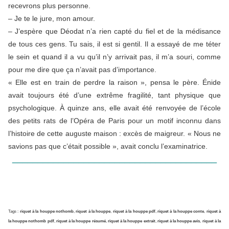
recevrons plus personne.
– Je te le jure, mon amour.
– J’espère que Déodat n’a rien capté du fiel et de la médisance
de tous ces gens. Tu sais, il est si gentil. Il a essayé de me téter
le sein et quand il a vu qu’il n’y arrivait pas, il m’a souri, comme
pour me dire que ça n’avait pas d’importance.
« Elle est en train de perdre la raison », pensa le père. Énide
avait toujours été d’une extrême fragilité, tant physique que
psychologique. À quinze ans, elle avait été renvoyée de l’école
des petits rats de l’Opéra de Paris pour un motif inconnu dans
l’histoire
de cette auguste maison : excès de maigreur. « Nous ne
savions pas que c’était possible », avait conclu l’examinatrice.
________________________________________
Tags :
riquet à la houppe nothomb
,
riquet à la houppe
,
riquet à la houppe pdf
,
riquet à la houppe conte
,
riquet à
la houppe nothomb pdf
,
riquet à la houppe résumé
,
riquet à la houppe extrait
,
riquet à la houppe avis
,
riquet à la