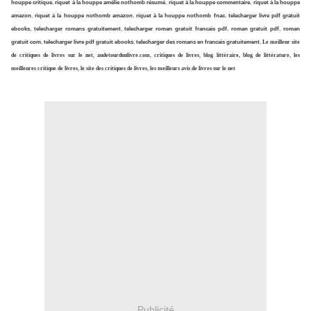
houppe critique
,
riquet à la houppe amélie nothomb résumé
,
riquet à la houppe commentaire
,
riquet à la houppe
amazon
,
riquet à la houppe nothomb amazon
,
riquet à la houppe nothomb fnac
,
telecharger livre pdf gratuit
ebooks
,
telecharger romans gratuitement
,
telecharger roman gratuit francais pdf
,
roman gratuit pdf
,
roman
gratuit com
,
telecharger livre pdf gratuit ebooks
,
telecharger des romans en francais gratuitement
,
Le meilleur site
de critiques de livres sur le net
,
audetourdunlivre.com
,
critiques de livres
,
blog littéraire, blog de littérature
,
les
meilleures critique de livres
,
le site des critiques de livres
,
les meilleurs avis de livres sur le net
Publicité