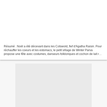
Résumé : Noël a été décevant dans les Cotswold, fief d'Agatha Raisin. Pour
réchauffer les coeurs et les estomacs, le petit village de Winter Parva
propose une fête avec costumes, danseurs folkloriques et cochon de lait rôti.
Amatrice de barbecue, Agatha...