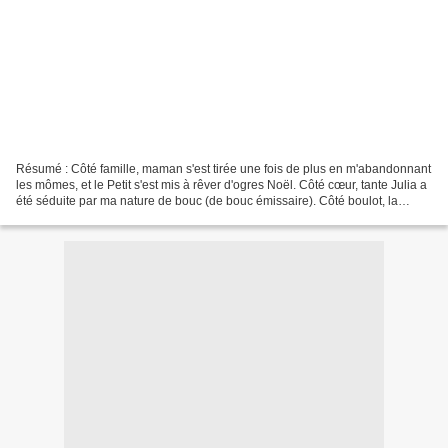
Résumé : Côté famille, maman s'est tirée une fois de plus en m'abandonnant
les mômes, et le Petit s'est mis à rêver d'ogres Noël. Côté cœur, tante Julia a
été séduite par ma nature de bouc (de bouc émissaire). Côté boulot, la
première bombe a explosé...