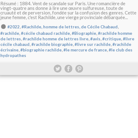
Résumé : 1884. Vent de scandale sur Paris. Une romancière de
vingt-quatre ans donne à lire une œuvre sulfureuse, toute de
cruauté et de perversion, fondée sur la confusion des genres. Cette
jeune femme, c'est Rachilde, une vierge provinciale débarquée...
,
,
#2022
#Rachilde, homme de lettres, de Cécile Chabaud
,
,
,
#rachilde
#cécile chabaud rachilde
#Biographie
#rachilde homme
,
,
,
,
de lettres
#rachilde homme de lettres livre
#avis
#critique
#livre
,
,
,
cécile chabaud
#rachilde biographie
#livre sur rachilde
#rachilde
,
,
,
écrivaine
#biographie rachilde
#le mercure de france
#le club des
hydropathes