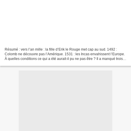
Résumé : vers l’an mille : la fille d’Erik le Rouge met cap au sud. 1492 :
Colomb ne découvre pas l’Amérique. 1531 : les Incas envahissent l’Europe.
À quelles conditions ce qui a été aurait-il pu ne pas être ? Il a manqué trois
choses aux Indiens pour...