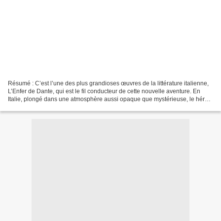
Résumé : C’est l’une des plus grandioses œuvres de la littérature italienne,
L’Enfer de Dante, qui est le fil conducteur de cette nouvelle aventure. En
Italie, plongé dans une atmosphère aussi opaque que mystérieuse, le héros
de Dan Brown, Robert Langdon,...