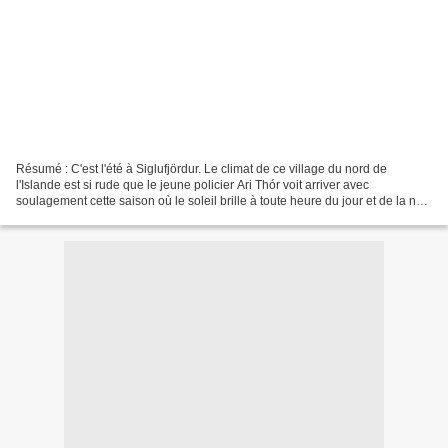
Résumé : C'est l'été à Siglufjördur. Le climat de ce village du nord de
l'Islande est si rude que le jeune policier Ari Thór voit arriver avec
soulagement cette saison où le soleil brille à toute heure du jour et de la nuit.
Mais le répit est de courte...