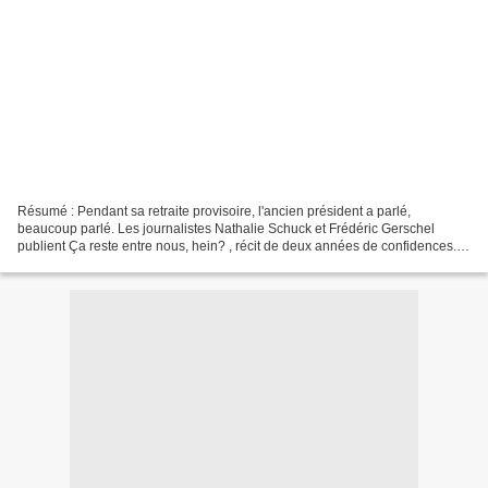
Résumé : Pendant sa retraite provisoire, l'ancien président a parlé,
beaucoup parlé. Les journalistes Nathalie Schuck et Frédéric Gerschel
publient Ça reste entre nous, hein? , récit de deux années de confidences.
Deux ans de confidence de Nicolas Sarkosy...