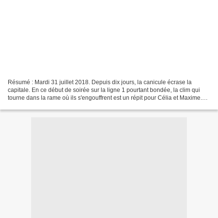
Résumé : Mardi 31 juillet 2018. Depuis dix jours, la canicule écrase la
capitale. En ce début de soirée sur la ligne 1 pourtant bondée, la clim qui
tourne dans la rame où ils s'engouffrent est un répit pour Célia et Maxime.
Jusqu'à ce que le système d'urgence...