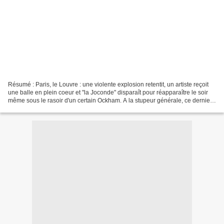
Résumé : Paris, le Louvre : une violente explosion retentit, un artiste reçoit
une balle en plein coeur et "la Joconde" disparaît pour réapparaître le soir
même sous le rasoir d'un certain Ockham. A la stupeur générale, ce dernier
menace d'en racler le...