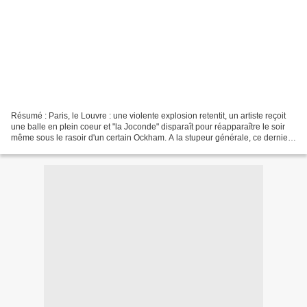
Résumé : Paris, le Louvre : une violente explosion retentit, un artiste reçoit
une balle en plein coeur et "la Joconde" disparaît pour réapparaître le soir
même sous le rasoir d'un certain Ockham. A la stupeur générale, ce dernier
menace d'en racler le...