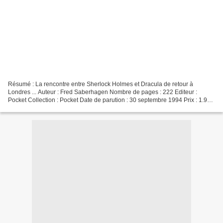
Résumé : La rencontre entre Sherlock Holmes et Dracula de retour à
Londres ... Auteur : Fred Saberhagen Nombre de pages : 222 Editeur :
Pocket Collection : Pocket Date de parution : 30 septembre 1994 Prix : 1.99
euros (poche) Critique : Ecrit par l'un...