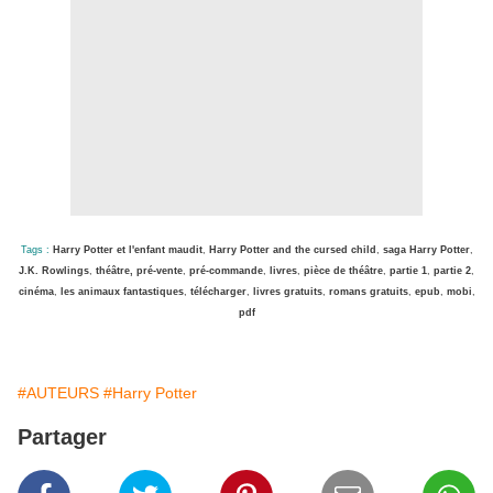
Tags :
Harry Potter et l'enfant maudit
,
Harry Potter and the cursed child
,
saga Harry Potter
,
J.K. Rowlings
,
théâtre, pré-vente
,
pré-commande
,
livres
,
pièce de théâtre
,
partie 1
,
partie 2
,
cinéma
,
les animaux fantastiques
,
télécharger
,
livres gratuits
,
romans gratuits
,
epub
,
mobi
,
pdf
#AUTEURS
#Harry Potter
Partager