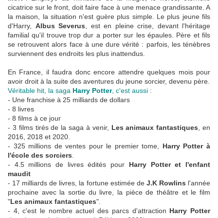
cicatrice sur le front, doit faire face à une menace grandissante. A
la maison, la situation n'est guère plus simple. Le plus jeune fils
d'Harry,
Albus Severus
, est en pleine crise, devant l'héritage
familial qu'il trouve trop dur a porter sur les épaules. Père et fils
se retrouvent alors face à une dure vérité : parfois, les ténèbres
surviennent des endroits les plus inattendus.
En France, il faudra donc encore attendre quelques mois pour
avoir droit à la suite des aventures du jeune sorcier, devenu père.
Véritable hit, la saga
Harry Potter
, c'est aussi :
- Une franchise à 25 milliards de dollars
- 8 livres
- 8 films à ce jour
- 3 films tirés de la saga à venir,
Les animaux fantastiques
, en
2016, 2018 et 2020.
- 325 millions de ventes pour le premier tome,
Harry Potter à
l'école des sorciers
.
- 4.5 millions de livres édités pour
Harry Potter et l'enfant
maudit
- 17 milliards de livres, la fortune estimée de
J.K Rowlins
l'année
prochaine avec la sortie du livre, la pièce de théâtre et le film
"
Les animaux fantastiques
".
- 4, c'est le nombre actuel des parcs d'attraction
Harry Potter