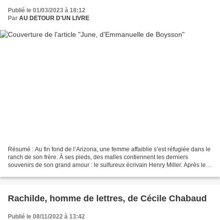
Publié le 01/03/2023 à 18:12
Par
AU DETOUR D'UN LIVRE
Résumé : Au fin fond de l’Arizona, une femme affaiblie s’est réfugiée dans le
ranch de son frère. À ses pieds, des malles contiennent les derniers
souvenirs de son grand amour : le sulfureux écrivain Henry Miller. Après leur
coup de foudre dans un dancing...
Rachilde, homme de lettres, de Cécile Chabaud
Publié le 08/11/2022 à 13:42