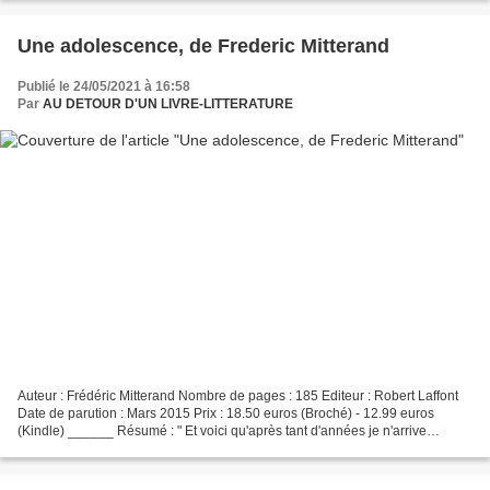
Une adolescence, de Frederic Mitterand
Publié le 24/05/2021 à 16:58
Par
AU DETOUR D'UN LIVRE-LITTERATURE
Auteur : Frédéric Mitterand Nombre de pages : 185 Editeur : Robert Laffont
Date de parution : Mars 2015 Prix : 18.50 euros (Broché) - 12.99 euros
(Kindle) ______ Résumé : " Et voici qu'après tant d'années je n'arrive
toujours pas à choisir entre le général...