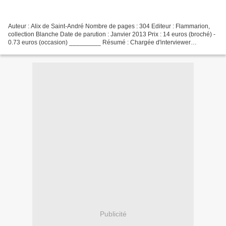
Auteur : Alix de Saint-André Nombre de pages : 304 Editeur : Flammarion,
collection Blanche Date de parution : Janvier 2013 Prix : 14 euros (broché) -
0.73 euros (occasion) _________ Résumé : Chargée d'interviewer
Françoise Giroud pour le magazine Elle,...
Publicité