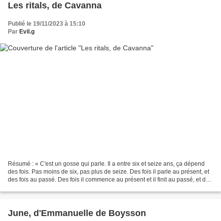
Les ritals, de Cavanna
Publié le 19/11/2023 à 15:10
Par
Evil.g
Résumé : « C'est un gosse qui parle. Il a entre six et seize ans, ça dépend
des fois. Pas moins de six, pas plus de seize. Des fois il parle au présent, et
des fois au passé. Des fois il commence au présent et il finit au passé, et des
fois l'inverse....
June, d'Emmanuelle de Boysson