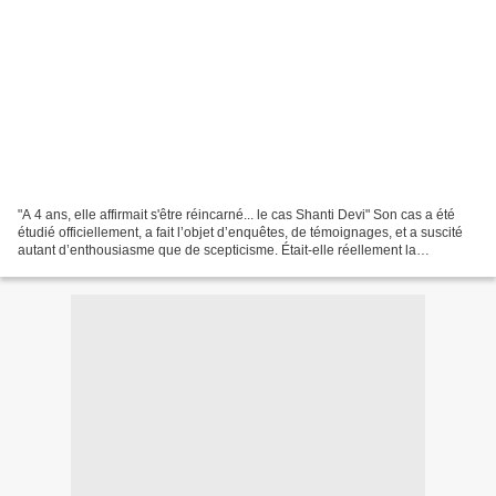
"A 4 ans, elle affirmait s'être réincarné... le cas Shanti Devi" Son cas a été
étudié officiellement, a fait l’objet d’enquêtes, de témoignages, et a suscité
autant d’enthousiasme que de scepticisme. Était-elle réellement la
réincarnation d’une femme...