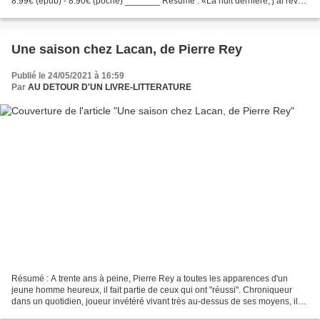
8.99€ (epub) - 8.90€ (poche) _______ Résumé : «La nuit dernière, j’ai rêvé
que je retournais à Manderley…»...
Une saison chez Lacan, de Pierre Rey
Publié le 24/05/2021 à 16:59
Par
AU DETOUR D'UN LIVRE-LITTERATURE
Résumé : A trente ans à peine, Pierre Rey a toutes les apparences d'un
jeune homme heureux, il fait partie de ceux qui ont "réussi". Chroniqueur
dans un quotidien, joueur invétéré vivant très au-dessus de ses moyens, il
mène une vie mondaine et frivole...