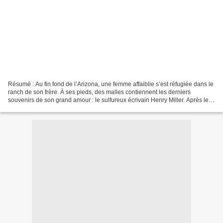
Résumé : Au fin fond de l’Arizona, une femme affaiblie s’est réfugiée dans le
ranch de son frère. À ses pieds, des malles contiennent les derniers
souvenirs de son grand amour : le sulfureux écrivain Henry Miller. Après leur
coup de foudre dans un dancing...