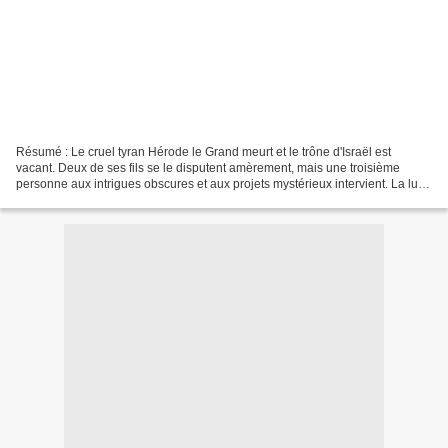
Résumé : Le cruel tyran Hérode le Grand meurt et le trône d'Israël est
vacant. Deux de ses fils se le disputent amèrement, mais une troisième
personne aux intrigues obscures et aux projets mystérieux intervient. La lutte
pour le pouvoir déclenche dans...