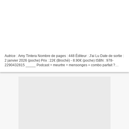
Autrice : Amy Tintera Nombre de pages : 448 Éditeur : J'ai Lu Date de sortie :
2 janvier 2026 (poche) Prix : 22€ (Broché) - 8.90€ (poche) ISBN : 978-
2290432815 _____ Podcast + meurtre + mensonges = combo parfait ?
Aujourd’hui, on va parler d’un thriller...