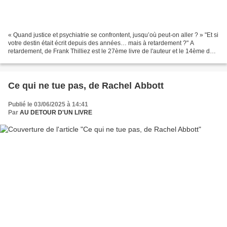
« Quand justice et psychiatrie se confrontent, jusqu’où peut-on aller ? » "Et si
votre destin était écrit depuis des années… mais à retardement ?" A
retardement, de Frank Thilliez est le 27ème livre de l'auteur et le 14ème de
la série Sharko et Hennebelle,...
Ce qui ne tue pas, de Rachel Abbott
Publié le 03/06/2025 à 14:41
Par
AU DETOUR D'UN LIVRE