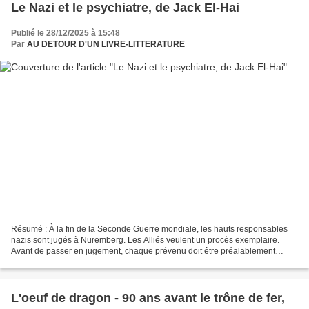
Le Nazi et le psychiatre, de Jack El-Hai
Publié le 28/12/2025 à 15:48
Par
AU DETOUR D'UN LIVRE-LITTERATURE
Résumé : À la fin de la Seconde Guerre mondiale, les hauts responsables
nazis sont jugés à Nuremberg. Les Alliés veulent un procès exemplaire.
Avant de passer en jugement, chaque prévenu doit être préalablement
déclaré sain d'esprit et responsable de...
L'oeuf de dragon - 90 ans avant le trône de fer,