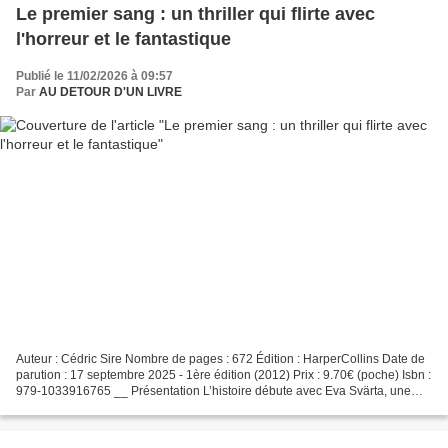
Le premier sang : un thriller qui flirte avec
l'horreur et le fantastique
Publié le 11/02/2026 à 09:57
Par
AU DETOUR D'UN LIVRE
Auteur : Cédric Sire Nombre de pages : 672 Édition : HarperCollins Date de
parution : 17 septembre 2025 - 1ère édition (2012) Prix : 9.70€ (poche) Isbn :
979-1033916765 __ Présentation L’histoire débute avec Eva Svärta, une
policière que l'on peut dire...