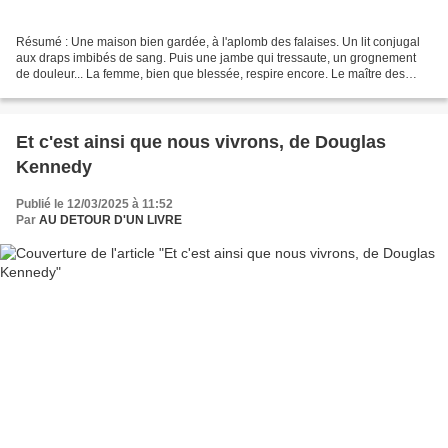
Résumé : Une maison bien gardée, à l'aplomb des falaises. Un lit conjugal
aux draps imbibés de sang. Puis une jambe qui tressaute, un grognement
de douleur... La femme, bien que blessée, respire encore. Le maître des
lieux, le fameux photographe Marcus...
Et c'est ainsi que nous vivrons, de Douglas
Kennedy
Publié le 12/03/2025 à 11:52
Par
AU DETOUR D'UN LIVRE