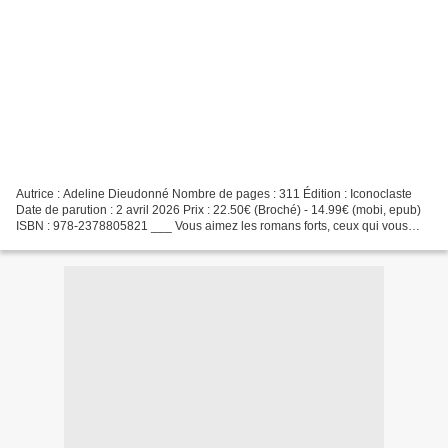
Autrice : Adeline Dieudonné Nombre de pages : 311 Édition : Iconoclaste
Date de parution : 2 avril 2026 Prix : 22.50€ (Broché) - 14.99€ (mobi, epub)
ISBN : 978-2378805821 ___ Vous aimez les romans forts, ceux qui vous
secouent, qui vous parlent de faits...