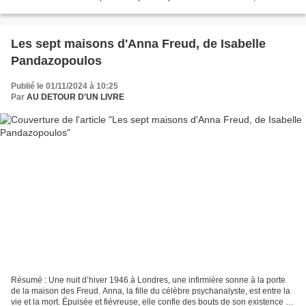
système de surveillance omniprésent permet de...
Les sept maisons d'Anna Freud, de Isabelle
Pandazopoulos
Publié le 01/11/2024 à 10:25
Par
AU DETOUR D'UN LIVRE
Résumé : Une nuit d’hiver 1946 à Londres, une infirmière sonne à la porte
de la maison des Freud. Anna, la fille du célèbre psychanalyste, est entre la
vie et la mort. Épuisée et fiévreuse, elle confie des bouts de son existence à