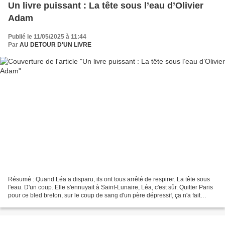
Un livre puissant : La tête sous l’eau d’Olivier
Adam
Publié le 11/05/2025 à 11:44
Par
AU DETOUR D'UN LIVRE
Résumé : Quand Léa a disparu, ils ont tous arrêté de respirer. La tête sous
l'eau. D'un coup. Elle s'ennuyait à Saint-Lunaire, Léa, c'est sûr. Quitter Paris
pour ce bled breton, sur le coup de sang d'un père dépressif, ça n'a fait
plaisir à personne....