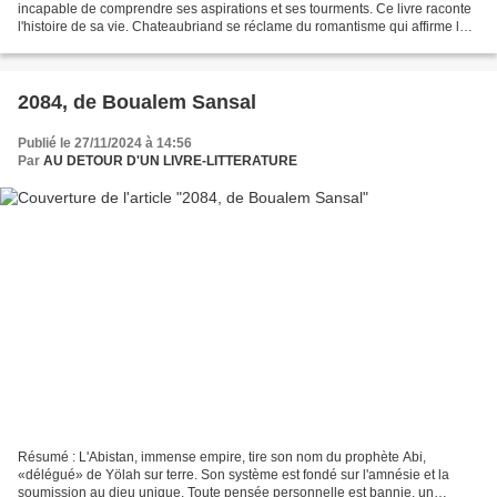
incapable de comprendre ses aspirations et ses tourments. Ce livre raconte
l'histoire de sa vie. Chateaubriand se réclame du romantisme qui affirme la
primauté de la sensibilité sur la raison....
2084, de Boualem Sansal
Publié le 27/11/2024 à 14:56
Par
AU DETOUR D'UN LIVRE-LITTERATURE
Résumé : L'Abistan, immense empire, tire son nom du prophète Abi,
«délégué» de Yölah sur terre. Son système est fondé sur l'amnésie et la
soumission au dieu unique. Toute pensée personnelle est bannie, un