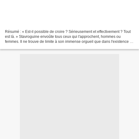
Résumé : « Est-il possible de croire ? Sérieusement et effectivement ? Tout
est là. » Stavroguine envoûte tous ceux qui l'approchent, hommes ou
femmes. Il ne trouve de limite à son immense orgueil que dans l'existence de
Dieu. Il la nie et tombe dans...