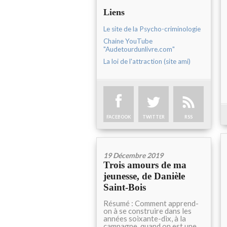
Liens
Le site de la Psycho-criminologie
Chaine YouTube
"Audetourdunlivre.com"
La loi de l'attraction (site ami)
FACEBOOK
TWITTER
RSS
19 Décembre 2019
Trois amours de ma
jeunesse, de Danièle
Saint-Bois
Résumé : Comment apprend-
on à se construire dans les
années soixante-dix, à la
campagne, quand on est une