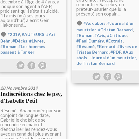
décembre à l’âge de 47 ans, a
rencontrer Sarrebry, un
indiqué son agent à l’AFP,
prêteur-usurier que lui a
précisant qu’il s’était suicidé.
présenté son copain...
“Il a mis fin à ses jours
aujourd’hui”, a écrit Geir
,
#Aux abois
#Journal d'un
Hakonsund...
,
,
meurtrier
#Tristan Bernard
,
,
#2019
#AUTEURS
#Ari
,
,
,
#Roman
#Avis
#Critique
,
,
,
,
,
Behn
#Décès
#Livres
#Paul Duméry
#Extrait
,
,
,
#Roman
#Les hommes
#Résumé
#Bernard
#livres de
,
,
passent à Tanger
Tristan Bernard
#PDF
#Aux
abois - Journal d’un meurtrier,
de Tristan Bernard
28 Novembre 2019
Indiscrétions chez le psy,
d'Isabelle Petit
Résumé : Abandonnée par son
conjoint de longue date,
Gabrielle choisit de se
reprendre en main et
d’enchaîner les rendez-vous
avec un candidat plus avenant
: son psy. C’est le cœur en