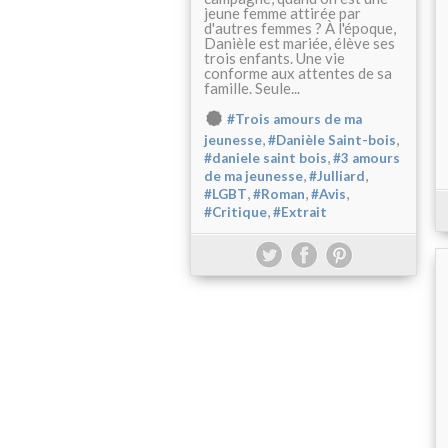
jeune femme attirée par
d'autres femmes ? À l'époque,
Danièle est mariée, élève ses
trois enfants. Une vie
conforme aux attentes de sa
famille. Seule...
#Trois amours de ma
,
,
jeunesse
#Danièle Saint-bois
,
#daniele saint bois
#3 amours
,
,
de ma jeunesse
#Julliard
,
,
,
#LGBT
#Roman
#Avis
,
#Critique
#Extrait