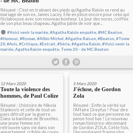
- de MC Beaton
Résumé : C'est en traînant des pieds qu'Agatha Raisin se rend au
mariage de son ex, James Lacey. Elle en pince encore pour celui qui
l'éclabousse avec son nouveau bonheur. Le jour des noces, coiffée
de son plus beau chapeau, Agatha jubile de voir que...
,
,
,
#Voici venir la mariée
#Agatha Raisin enquête
#MC Beaton
,
,
,
,
,
#Humour
#Roman
#Albin Michel
#Agathe Raison
#Beaton
#Tome
,
,
,
,
,
,
20
#Avis
#Critique
#Extrait
#Série
#Agatha Raisin
#Voici venir la
mariée, Agatha Raisin enquête, Tome 20 - de MC Beaton
12 Mars 2020
5 Mars 2020
Toute la violence des
J'écluse, de Gordon
hommes, de Paul Colize
Zola
Résumé : L'histoire de Nikola
Résumé : Enfin la vérité sur
Stankovic et celle de tout un
l’Affaire Dreyfus ! Pour dire
pays détruit par la guerre.
tout haut ce que personne ne
Dans la banlieue de Bruxelles,
pense tout bas ! Le nouveau
une jeune femme est
roman historico-déconnant
retrouvée sans vie dans son
de Gordon ZOLA. Cette fois,
appartement, criblée de coups
l’inconséquent frappe plus