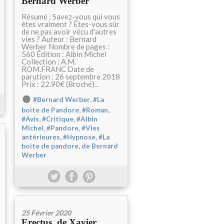
Bernard Werber
Résumé : Savez-vous qui vous
êtes vraiment ? Êtes-vous sûr
de ne pas avoir vécu d'autres
vies ? Auteur : Bernard
Werber Nombre de pages :
560 Édition : Albin Michel
Collection : A.M.
ROM.FRANC Date de
parution : 26 septembre 2018
Prix : 22.90€ (Broché)...
,
#Bernard Werber
#La
,
,
boite de Pandore
#Roman
,
,
#Avis
#Critique
#Albin
,
,
Michel
#Pandore
#Vies
,
,
antérieures
#Hypnose
#La
boite de pandore, de Bernard
Werber
25 Février 2020
Erectus, de Xavier