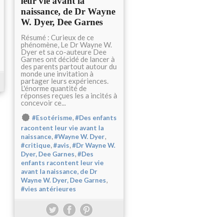
leur vie avant la
naissance, de Dr Wayne
W. Dyer, Dee Garnes
Résumé : Curieux de ce
phénomène, Le Dr Wayne W.
Dyer et sa co-auteure Dee
Garnes ont décidé de lancer à
des parents partout autour du
monde une invitation à
partager leurs expériences.
L'énorme quantité de
réponses reçues les a incités à
concevoir ce...
,
#Esotérisme
#Des enfants
racontent leur vie avant la
,
,
naissance
#Wayne W. Dyer
,
,
#critique
#avis
#Dr Wayne W.
,
Dyer, Dee Garnes
#Des
enfants racontent leur vie
avant la naissance, de Dr
,
Wayne W. Dyer, Dee Garnes
#vies antérieures