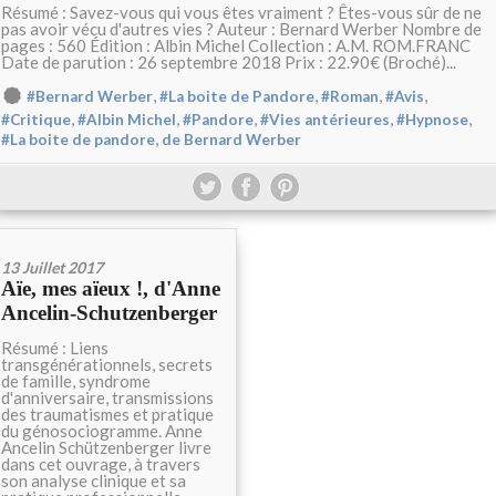
Résumé : Savez-vous qui vous êtes vraiment ? Êtes-vous sûr de ne
pas avoir vécu d'autres vies ? Auteur : Bernard Werber Nombre de
pages : 560 Édition : Albin Michel Collection : A.M. ROM.FRANC
Date de parution : 26 septembre 2018 Prix : 22.90€ (Broché)...
,
,
,
,
#Bernard Werber
#La boite de Pandore
#Roman
#Avis
,
,
,
,
,
#Critique
#Albin Michel
#Pandore
#Vies antérieures
#Hypnose
#La boite de pandore, de Bernard Werber
13 Juillet 2017
Aïe, mes aïeux !, d'Anne
Ancelin-Schutzenberger
Résumé : Liens
transgénérationnels, secrets
de famille, syndrome
d'anniversaire, transmissions
des traumatismes et pratique
du génosociogramme. Anne
Ancelin Schützenberger livre
dans cet ouvrage, à travers
son analyse clinique et sa