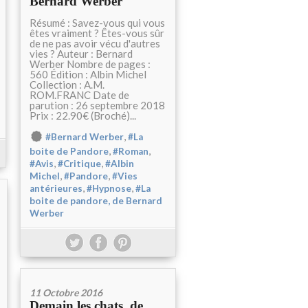
Bernard Werber
Résumé : Savez-vous qui vous
êtes vraiment ? Êtes-vous sûr
de ne pas avoir vécu d'autres
vies ? Auteur : Bernard
Werber Nombre de pages :
560 Édition : Albin Michel
Collection : A.M.
ROM.FRANC Date de
parution : 26 septembre 2018
Prix : 22.90€ (Broché)...
,
#Bernard Werber
#La
,
,
boite de Pandore
#Roman
,
,
#Avis
#Critique
#Albin
,
,
Michel
#Pandore
#Vies
,
,
antérieures
#Hypnose
#La
boite de pandore, de Bernard
Werber
11 Octobre 2016
Demain les chats, de