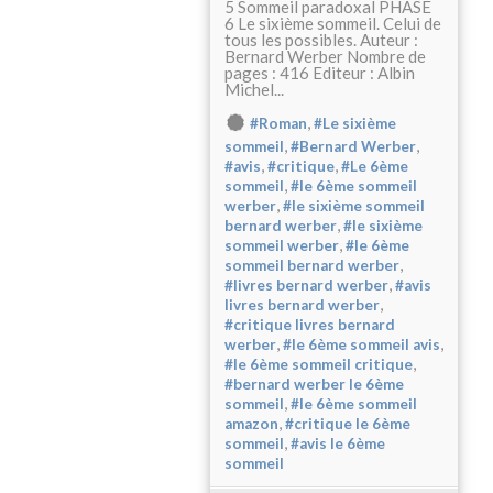
5 Sommeil paradoxal PHASE
6 Le sixième sommeil. Celui de
tous les possibles. Auteur :
Bernard Werber Nombre de
pages : 416 Editeur : Albin
Michel...
,
#Roman
#Le sixième
,
,
sommeil
#Bernard Werber
,
,
#avis
#critique
#Le 6ème
,
sommeil
#le 6ème sommeil
,
werber
#le sixième sommeil
,
bernard werber
#le sixième
,
sommeil werber
#le 6ème
,
sommeil bernard werber
,
#livres bernard werber
#avis
,
livres bernard werber
#critique livres bernard
,
,
werber
#le 6ème sommeil avis
,
#le 6ème sommeil critique
#bernard werber le 6ème
,
sommeil
#le 6ème sommeil
,
amazon
#critique le 6ème
,
sommeil
#avis le 6ème
sommeil