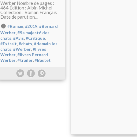
Werber Nombre de pages :
464 Édition : Albin Michel
Collection : Roman Français
Date de parution...
,
,
#Roman
#2019
#Bernard
,
Werber
#Sa majesté des
,
,
,
chats
#Avis
#Critique
,
,
#Extrait
#chats
#demain les
,
,
chats
#Werber
#livres
,
Werber
#livres Bernard
,
,
Werber
#trailer
#Bastet