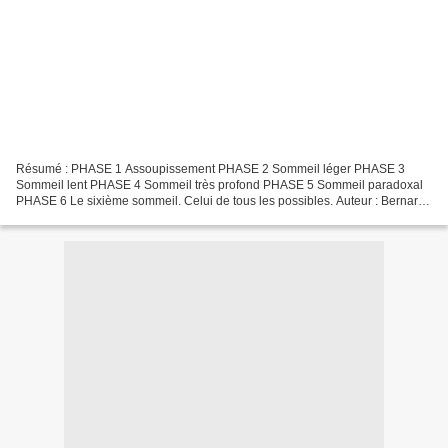
Résumé : PHASE 1 Assoupissement PHASE 2 Sommeil léger PHASE 3
Sommeil lent PHASE 4 Sommeil très profond PHASE 5 Sommeil paradoxal
PHASE 6 Le sixième sommeil. Celui de tous les possibles. Auteur : Bernard
Werber Nombre de pages : 416 Editeur : Albin Michel...