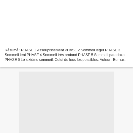
Résumé : PHASE 1 Assoupissement PHASE 2 Sommeil léger PHASE 3
Sommeil lent PHASE 4 Sommeil très profond PHASE 5 Sommeil paradoxal
PHASE 6 Le sixième sommeil. Celui de tous les possibles. Auteur : Bernard
Werber Nombre de pages : 416 Editeur : Albin Michel...