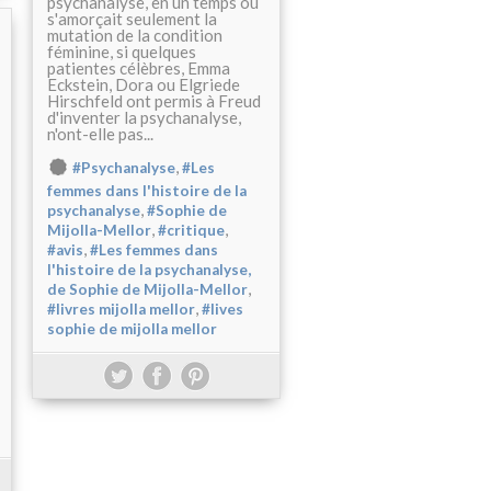
psychanalyse, en un temps où
s'amorçait seulement la
mutation de la condition
féminine, si quelques
patientes célèbres, Emma
Eckstein, Dora ou Elgriede
Hirschfeld ont permis à Freud
d'inventer la psychanalyse,
n'ont-elle pas...
,
#Psychanalyse
#Les
femmes dans l'histoire de la
,
psychanalyse
#Sophie de
,
,
Mijolla-Mellor
#critique
,
#avis
#Les femmes dans
l'histoire de la psychanalyse,
,
de Sophie de Mijolla-Mellor
,
#livres mijolla mellor
#lives
sophie de mijolla mellor