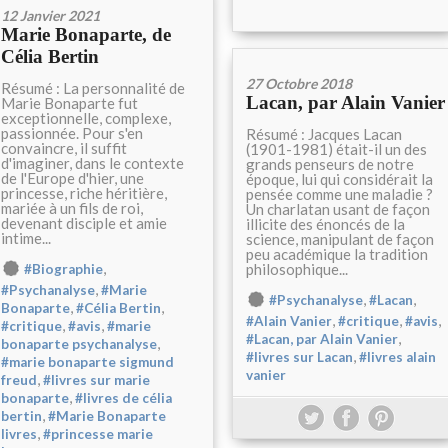
12 Janvier 2021
Marie Bonaparte, de
Célia Bertin
27 Octobre 2018
Résumé : La personnalité de
Lacan, par Alain Vanier
Marie Bonaparte fut
exceptionnelle, complexe,
passionnée. Pour s'en
Résumé : Jacques Lacan
convaincre, il suffit
(1901-1981) était-il un des
d'imaginer, dans le contexte
grands penseurs de notre
de l'Europe d'hier, une
époque, lui qui considérait la
princesse, riche héritière,
pensée comme une maladie ?
mariée à un fils de roi,
Un charlatan usant de façon
devenant disciple et amie
illicite des énoncés de la
intime...
science, manipulant de façon
peu académique la tradition
,
philosophique...
#Biographie
,
#Psychanalyse
#Marie
,
,
#Psychanalyse
#Lacan
,
,
Bonaparte
#Célia Bertin
,
,
,
#Alain Vanier
#critique
#avis
,
,
#critique
#avis
#marie
,
#Lacan, par Alain Vanier
,
bonaparte psychanalyse
,
#livres sur Lacan
#livres alain
#marie bonaparte sigmund
vanier
,
freud
#livres sur marie
,
bonaparte
#livres de célia
,
bertin
#Marie Bonaparte
,
livres
#princesse marie