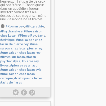
heureux, il fait partie de ceux
qui ont "réussi". Chroniqueur
dans un quotidien, joueur
invétéré vivant très au-
dessus de ses moyens, il mène
une vie mondaine et frivole...
,
,
#Roman psy
#Biographie
,
#Psychanalyse
#Une saison
,
,
,
chez Lacan
#Pierre Rey
#avis
,
#critique
#une saison chez
,
lacan de pierre rey
#une
,
saison chez lacan pierre rey
,
#une saison chez lacan rey
,
#livres sur lacan
#lacan
,
psychanalyse
#pierre rey
,
,
livres
#pierre rey amazon
,
#une saison chez lacan avis
#une saison chez lacan
,
,
critique
#critique de livres
#avis de livres