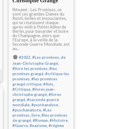
Christophe Grangé
Résumé : Les Promises, ce
sont ces grandes Dames du
Reich, belles et insouciantes,
qui se réunissent chaque
après-midi à l'hôtel Adlon de
Berlin, pour bavarder et boire
du Champagne, alors que
l'Europe, à la veille de la
Seconde Guerre Mondiale, est
au...
,
#2022
#Les promises, de
,
Jean-Christophe Grangé
,
#livre les promises
#les
,
promises grangé
#critique les
,
promises
#les promises
,
,
grangé critique
#Avis
,
#Critique
#livres jean-
,
christophe grangé
#livres
,
grangé
#seconde guerre
,
,
mondiale
#psychanalyse
,
#psychanalyste
#Les
,
promises, livre
#les promises
,
,
,
de grangé
#Roman
#Histoire
,
,
#Guerre
#nazisme
#régime