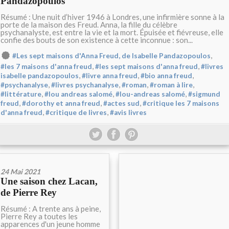
Pandazopoulos
Résumé : Une nuit d’hiver 1946 à Londres, une infirmière sonne à la
porte de la maison des Freud. Anna, la fille du célèbre
psychanalyste, est entre la vie et la mort. Épuisée et fiévreuse, elle
confie des bouts de son existence à cette inconnue : son...
,
#Les sept maisons d'Anna Freud, de Isabelle Pandazopoulos
,
,
#les 7 maisons d'anna freud
#les sept maisons d'anna freud
#livres
,
,
,
isabelle pandazopoulos
#livre anna freud
#bio anna freud
,
,
,
,
#psychanalyse
#livres psychanalyse
#roman
#roman à lire
,
,
,
#littérature
#lou andreas salomé
#lou-andreas salomé
#sigmund
,
,
,
freud
#dorothy et anna freud
#actes sud
#critique les 7 maisons
,
,
d'anna freud
#critique de livres
#avis livres
24 Mai 2021
Une saison chez Lacan,
de Pierre Rey
Résumé : A trente ans à peine,
Pierre Rey a toutes les
apparences d'un jeune homme