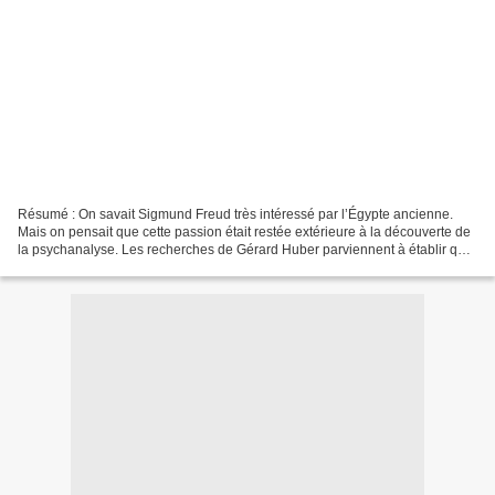
Résumé : On savait Sigmund Freud très intéressé par l’Égypte ancienne.
Mais on pensait que cette passion était restée extérieure à la découverte de
la psychanalyse. Les recherches de Gérard Huber parviennent à établir qu'il
n'en est rien. La quête égyptologique...