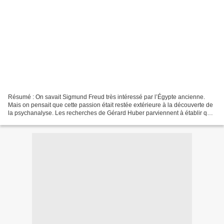
Résumé : On savait Sigmund Freud très intéressé par l’Égypte ancienne.
Mais on pensait que cette passion était restée extérieure à la découverte de
la psychanalyse. Les recherches de Gérard Huber parviennent à établir qu'il
n'en est rien. La quête égyptologique...