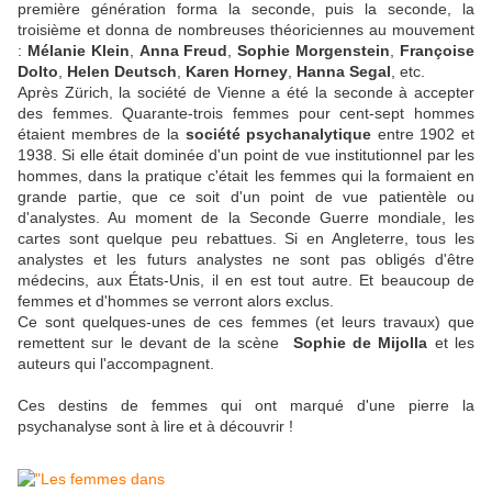
première génération forma la seconde, puis la seconde, la
troisième et donna de nombreuses théoriciennes au mouvement
:
Mélanie Klein
,
Anna Freud
,
Sophie Morgenstein
,
Françoise
Dolto
,
Helen Deutsch
,
Karen Horney
,
Hanna Segal
, etc.
Après Zürich, la société de Vienne a été la seconde à accepter
des femmes. Quarante-trois femmes pour cent-sept hommes
étaient membres de la
société psychanalytique
entre 1902 et
1938. Si elle était dominée d'un point de vue institutionnel par les
hommes, dans la pratique c'était les femmes qui la formaient en
grande partie, que ce soit d'un point de vue patientèle ou
d'analystes. Au moment de la Seconde Guerre mondiale, les
cartes sont quelque peu rebattues. Si en Angleterre, tous les
analystes et les futurs analystes ne sont pas obligés d'être
médecins, aux États-Unis, il en est tout autre. Et beaucoup de
femmes et d'hommes se verront alors exclus.
Ce sont quelques-unes de ces femmes (et leurs travaux) que
remettent sur le devant de la scène
Sophie de Mijolla
et les
auteurs qui l'accompagnent.
Ces destins de femmes qui ont marqué d'une pierre la
psychanalyse sont à lire et à découvrir !