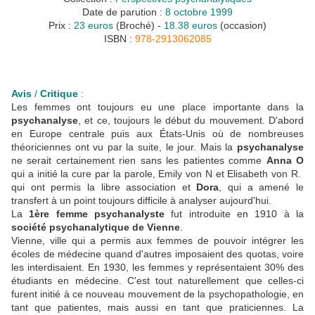
Date de parution :
8 octobre 1999
Prix :
23 euros
(Broché) -
18.38 euros
(occasion)
ISBN :
978-2913062085
Avis
/
Critique
:
Les femmes ont toujours eu une place importante dans la
psychanalyse
, et ce, toujours le début du mouvement. D'abord
en Europe centrale puis aux États-Unis où de nombreuses
théoriciennes ont vu par la suite, le jour. Mais la
psychanalyse
ne serait certainement rien sans les patientes comme
Anna O
qui a initié la cure par la parole, Emily von N et Elisabeth von R.
qui ont permis la libre association et
Dora
, qui a amené le
transfert à un point toujours difficile à analyser aujourd'hui.
La
1ère femme psychanalyste
fut introduite en 1910 à la
société psychanalytique de Vienne
.
Vienne, ville qui a permis aux femmes de pouvoir intégrer les
écoles de médecine quand d'autres imposaient des quotas, voire
les interdisaient. En 1930, les femmes y représentaient 30% des
étudiants en médecine. C'est tout naturellement que celles-ci
furent initié à ce nouveau mouvement de la psychopathologie, en
tant que patientes, mais aussi en tant que praticiennes. La