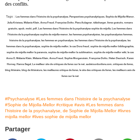
des conflits.
Tags :
Les femmes dans l'histoire de la psychanalyse
,
Perspectives psychanalytiques
,
Sophie de Mijolla-Menor
,
Julia Kristeva
,
Mélanie Klein
,
Anna Freud
,
Françoise Dolto
,
Piera Aulagner
,
télécharger
,
livres gratuits
,
romans
gratuits
,
epub
,
mobi
,
pdf
,
Les femmes dans l'histoire de la psychanalyse sophie de mijolla
,
Les femmes dans
l'histoire de la psychanalyse sophie de mijolla-menor
,
les femmes psychanalystes
,
les psychanalystes femmes
,
histoire de la psychanalyse
,
les femmes en psychanalyse
,
les femmes dans l'histoire de la psychanalyse
,
les
femmes dans la psychanalyse
,
sophie de mijolla mellor
,
le cas Dora freud
,
sophie de mijolla mellor bibliographie
,
sophie de mijolla mellor la paranoia
,
sophie de mijolla-mellor la sublimation
,
sophie de mijolla-mellor wiki
,
le cas
Anna O
,
Mélanie Klein
,
Mélanie Klein
,
Anna Freud
,
Sophie Morgenstein
,
Françoise Dolto
,
Helen Deutsch
,
Karen
Horney
,
Hanna Segal
,
Le meilleur site de critiques de livres sur le net
,
audetourdunlivre.com
,
critiques de livres,
blog littéraire
,
blog de littérature
,
les meilleures critique de livres
,
le site des critiques de livres
,
les meilleurs avis de
livres sur le net
#Psychanalyse
#Les femmes dans l'histoire de la psychanalyse
#Sophie de Mijolla-Mellor
#critique
#avis
#Les femmes dans
l'histoire de la psychanalyse, de Sophie de Mijolla-Mellor
#livres
mijolla mellor
#lives sophie de mijolla mellor
Partager