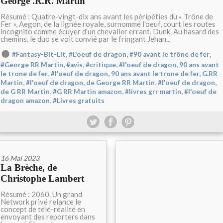
George .R.R. Martin
Résumé : Quatre-vingt-dix ans avant les péripéties du « Trône de
Fer », Aegon, de la lignée royale, surnommé l'oeuf, court les routes
incognito comme écuyer d'un chevalier errant, Dunk. Au hasard des
chemins, le duo se voit convié par le fringant Jehan...
,
,
,
#Fantasy-Bit-Lit
#L'oeuf de dragon
#90 avant le trône de fer
,
,
,
#George RR Martin
#avis
#critique
#l'oeuf de dragon, 90 ans avant
,
le trone de fer
#l'oeuf de dragon, 90 ans avant le trone de fer, G.RR
,
,
Martin
#l'oeuf de dragon, de George RR Martin
#l'oeuf de dragon,
,
,
,
de G RR Martin
#G RR Martin amazon
#livres grr martin
#l'oeuf de
,
dragon amazon
#Livres gratuits
16 Mai 2023
La Brèche, de
Christophe Lambert
Résumé : 2060. Un grand
Network privé relance le
concept de télé-réalité en
envoyant des reporters dans