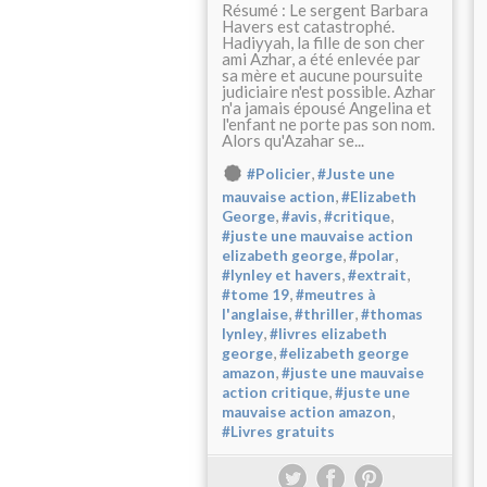
Résumé : Le sergent Barbara
Havers est catastrophé.
Hadiyyah, la fille de son cher
ami Azhar, a été enlevée par
sa mère et aucune poursuite
judiciaire n'est possible. Azhar
n'a jamais épousé Angelina et
l'enfant ne porte pas son nom.
Alors qu'Azahar se...
,
#Policier
#Juste une
,
mauvaise action
#Elizabeth
,
,
,
George
#avis
#critique
#juste une mauvaise action
,
,
elizabeth george
#polar
,
,
#lynley et havers
#extrait
,
#tome 19
#meutres à
,
,
l'anglaise
#thriller
#thomas
,
lynley
#livres elizabeth
,
george
#elizabeth george
,
amazon
#juste une mauvaise
,
action critique
#juste une
,
mauvaise action amazon
#Livres gratuits