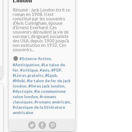
London
Résumé : Jack London écrit ce
roman en 1908. Il est
constitué par les souvenirs
d'Avis Cunnigham, épouse
d'Ernest Everhard. Ces
souvenirs déroulent la vie de
son mari, dirigeant socialiste
des USA, depuis 1900 jusqu'à
son exécution en 1932. Ces
souvenirs...
,
#Science-fiction
,
#Anticipation
#Le talon de
,
,
,
,
fer
#critique
#avis
#PDF
,
,
#Livres gratuits
#Epub
,
#Mobi
#le talon de fer de jack
,
,
london
#livres jack london
,
#dystopie
#le communisme
,
selon london
#romans
,
,
classiques
#romans américain
#classique de la littérature
américaine