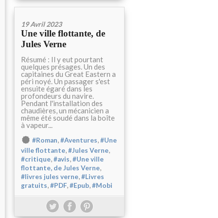
19 Avril 2023
Une ville flottante, de
Jules Verne
Résumé : Il y eut pourtant
quelques présages. Un des
capitaines du Great Eastern a
péri noyé. Un passager s'est
ensuite égaré dans les
profondeurs du navire.
Pendant l'installation des
chaudières, un mécanicien a
même été soudé dans la boîte
à vapeur...
,
,
#Roman
#Aventures
#Une
,
,
ville flottante
#Jules Verne
,
,
#critique
#avis
#Une ville
,
flottante, de Jules Verne
,
#livres jules verne
#Livres
,
,
,
gratuits
#PDF
#Epub
#Mobi