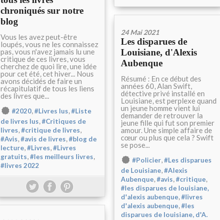
chroniqués sur notre
blog
24 Mai 2021
Vous les avez peut-être
Les disparues de
loupés, vous ne les connaissez
pas, vous n'avez jamais lu une
Louisiane, d'Alexis
critique de ces livres, vous
Aubenque
cherchez de quoi lire, une idée
pour cet été, cet hiver... Nous
Résumé : En ce début des
avons décidés de faire un
années 60, Alan Swift,
récapitulatif de tous les liens
détective privé installé en
des livres que...
Louisiane, est perplexe quand
un jeune homme vient lui
,
,
#2020
#Livres lus
#Liste
demander de retrouver la
,
de livres lus
#Critiques de
jeune fille qui fut son premier
,
,
amour. Une simple affaire de
livres
#critique de livres
cœur ou plus que cela ? Swift
,
,
#Avis
#avis de livres
#blog de
se pose...
,
,
lecture
#Livres
#Livres
,
,
gratuits
#les meilleurs livres
,
#Policier
#Les disparues
#livres 2022
,
de Louisiane
#Alexis
,
,
,
Aubenque
#avis
#critique
#les disparues de louisiane,
,
d'alexis aubenque
#livres
,
d'alexis aubenque
#les
disparues de louisiane, d'A.