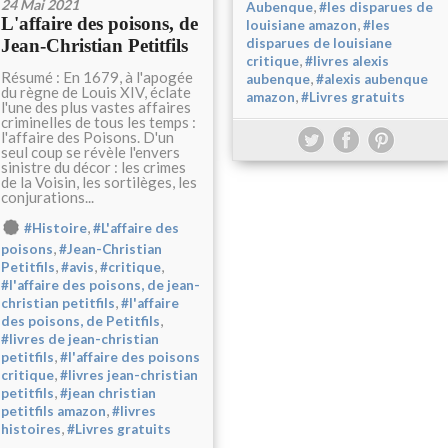
24 Mai 2021
,
Aubenque
#les disparues de
L'affaire des poisons, de
,
louisiane amazon
#les
Jean-Christian Petitfils
disparues de louisiane
,
critique
#livres alexis
Résumé : En 1679, à l'apogée
,
aubenque
#alexis aubenque
du règne de Louis XIV, éclate
,
amazon
#Livres gratuits
l'une des plus vastes affaires
criminelles de tous les temps :
l'affaire des Poisons. D'un
seul coup se révèle l'envers
sinistre du décor : les crimes
de la Voisin, les sortilèges, les
conjurations...
,
#Histoire
#L'affaire des
,
poisons
#Jean-Christian
,
,
,
Petitfils
#avis
#critique
#l'affaire des poisons, de jean-
,
christian petitfils
#l'affaire
,
des poisons, de Petitfils
#livres de jean-christian
,
petitfils
#l'affaire des poisons
,
critique
#livres jean-christian
,
petitfils
#jean christian
,
petitfils amazon
#livres
,
histoires
#Livres gratuits