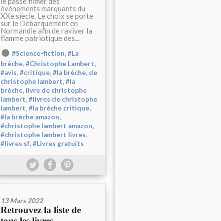
le passé filmer des
événements marquants du
XXe siècle. Le choix se porte
sur le Débarquement en
Normandie afin de raviver la
flamme patriotique des...
,
#Science-fiction
#La
,
,
brèche
#Christophe Lambert
,
,
#avis
#critique
#la brèche, de
,
christophe lambert
#la
brèche, livre de christophe
,
lambert
#livres de christophe
,
,
lambert
#la brèche critique
,
#la brèche amazon
,
#christophe lambert amazon
,
#christophe lambert livres
,
#livres sf
#Livres gratuits
13 Mars 2022
Retrouvez la liste de
tous les livres