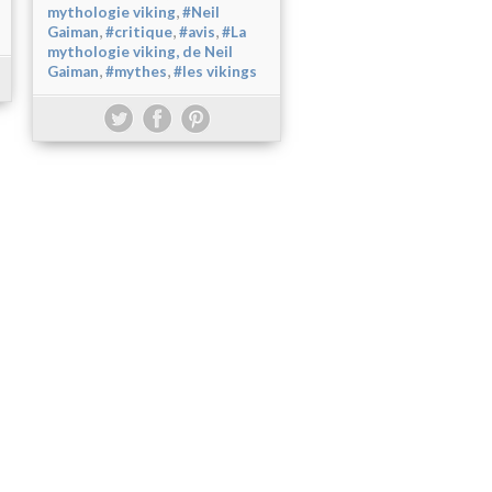
,
mythologie viking
#Neil
,
,
,
Gaiman
#critique
#avis
#La
mythologie viking, de Neil
,
,
Gaiman
#mythes
#les vikings