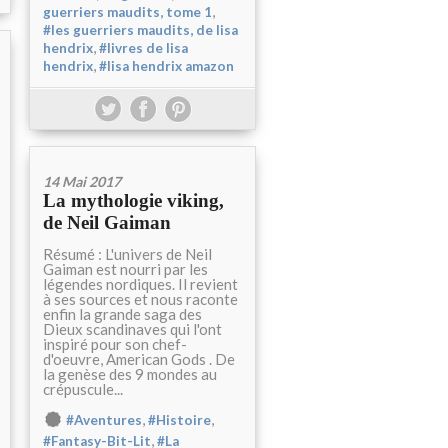
,
guerriers maudits, tome 1
#les guerriers maudits, de lisa
,
hendrix
#livres de lisa
,
hendrix
#lisa hendrix amazon
14 Mai 2017
La mythologie viking,
de Neil Gaiman
Résumé : L'univers de Neil
Gaiman est nourri par les
légendes nordiques. Il revient
à ses sources et nous raconte
enfin la grande saga des
Dieux scandinaves qui l'ont
inspiré pour son chef-
d'oeuvre, American Gods . De
la genèse des 9 mondes au
crépuscule...
,
,
#Aventures
#Histoire
,
#Fantasy-Bit-Lit
#La