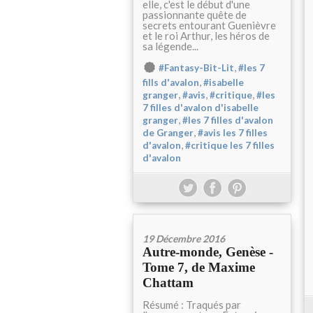
elle, c'est le début d'une
passionnante quête de
secrets entourant Guenièvre
et le roi Arthur, les héros de
sa légende...
,
#Fantasy-Bit-Lit
#les 7
,
fills d'avalon
#isabelle
,
,
,
granger
#avis
#critique
#les
7 filles d'avalon d'isabelle
,
granger
#les 7 filles d'avalon
,
de Granger
#avis les 7 filles
,
d'avalon
#critique les 7 filles
d'avalon
19 Décembre 2016
Autre-monde, Genèse -
Tome 7, de Maxime
Chattam
Résumé : Traqués par