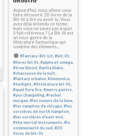
découvrir
Aujourd'hui, nous allons vous
faire découvrir 20 livres de la
Bit-lit à lire ou avoir lu. Vous
avez déjà entendu ce terme,
mais vous ne savez pas à quoi
il fait référence ? La Bit-lit est
un sous-genre de la
littérature fantastique qui
combine des éléments...
,
,
#Fantasy-Bit-Lit
#bit-lit
,
,
#livres bit lit
#alpha et omega
,
,
#true blood
#anita blake
,
#chasseuse de la nuit
,
,
#fantasy urbaine
#demonica
,
,
#twilight
#littérature bit-lit
,
,
#quel livre lire
#merry gentry
,
#psy changeling
#rachel
,
,
morgan
#les soeurs de la lune
,
#les vampires de chicago
#les
,
sorcières de north hampton
,
#les sorcières d'east end
,
#the mortal instruments
#la
,
communauté du sud
#20
livres de bit-lit