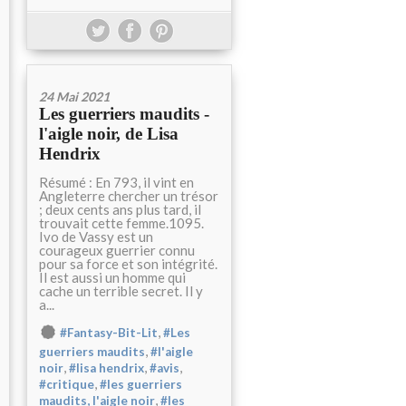
24 Mai 2021
Les guerriers maudits -
l'aigle noir, de Lisa
Hendrix
Résumé : En 793, il vint en
Angleterre chercher un trésor
; deux cents ans plus tard, il
trouvait cette femme.1095.
Ivo de Vassy est un
courageux guerrier connu
pour sa force et son intégrité.
Il est aussi un homme qui
cache un terrible secret. Il y
a...
,
#Fantasy-Bit-Lit
#Les
,
guerriers maudits
#l'aigle
,
,
,
noir
#lisa hendrix
#avis
,
#critique
#les guerriers
,
maudits, l'aigle noir
#les