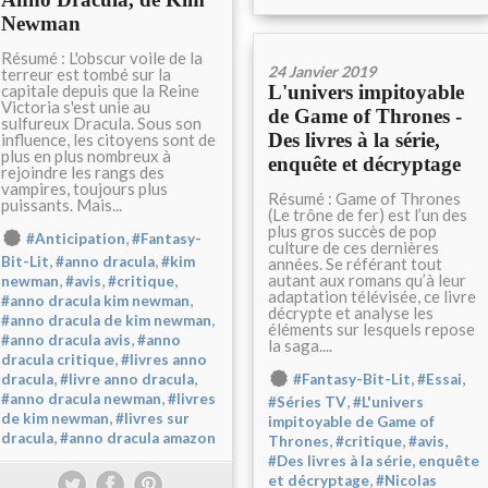
Newman
Résumé : L'obscur voile de la
24 Janvier 2019
terreur est tombé sur la
capitale depuis que la Reine
L'univers impitoyable
Victoria s'est unie au
de Game of Thrones -
sulfureux Dracula. Sous son
Des livres à la série,
influence, les citoyens sont de
plus en plus nombreux à
enquête et décryptage
rejoindre les rangs des
vampires, toujours plus
Résumé : Game of Thrones
puissants. Mais...
(Le trône de fer) est l’un des
plus gros succès de pop
,
#Anticipation
#Fantasy-
culture de ces dernières
,
,
Bit-Lit
#anno dracula
#kim
années. Se référant tout
autant aux romans qu’à leur
,
,
,
newman
#avis
#critique
adaptation télévisée, ce livre
,
#anno dracula kim newman
décrypte et analyse les
,
#anno dracula de kim newman
éléments sur lesquels repose
,
#anno dracula avis
#anno
la saga....
,
dracula critique
#livres anno
,
,
,
,
#Fantasy-Bit-Lit
#Essai
dracula
#livre anno dracula
,
#anno dracula newman
#livres
,
#Séries TV
#L'univers
,
de kim newman
#livres sur
impitoyable de Game of
,
dracula
#anno dracula amazon
,
,
,
Thrones
#critique
#avis
#Des livres à la série, enquête
,
et décryptage
#Nicolas