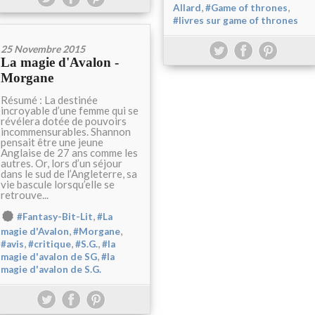
,
,
Allard
#Game of thrones
#livres sur game of thrones
25 Novembre 2015
La magie d'Avalon -
Morgane
Résumé : La destinée
incroyable d’une femme qui se
révélera dotée de pouvoirs
incommensurables. Shannon
pensait être une jeune
Anglaise de 27 ans comme les
autres. Or, lors d’un séjour
dans le sud de l’Angleterre, sa
vie bascule lorsqu’elle se
retrouve...
,
#Fantasy-Bit-Lit
#La
,
,
magie d'Avalon
#Morgane
,
,
,
#avis
#critique
#S.G.
#la
,
magie d'avalon de SG
#la
magie d'avalon de S.G.