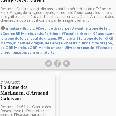
George .R.R. Martin
Résumé : Quatre-vingt-dix ans avant les péripéties du « Trône de
Fer », Aegon, de la lignée royale, surnommé l'oeuf, court les routes
incognito comme écuyer d'un chevalier errant, Dunk. Au hasard des
chemins, le duo se voit convié par le fringant Jehan...
,
,
,
#Fantasy-Bit-Lit
#L'oeuf de dragon
#90 avant le trône de fer
,
,
,
#George RR Martin
#avis
#critique
#l'oeuf de dragon, 90 ans avant
,
le trone de fer
#l'oeuf de dragon, 90 ans avant le trone de fer, G.RR
,
,
Martin
#l'oeuf de dragon, de George RR Martin
#l'oeuf de dragon,
,
,
,
de G RR Martin
#G RR Martin amazon
#livres grr martin
#l'oeuf de
,
dragon amazon
#Livres gratuits
24 Mai 2021
La dame des
MacEnnen, d'Armand
Cabasson
Résumé : 1461. La Guerre des
Roses dévaste l'Angleterre et
menace l'Ecosse. Ingram, le