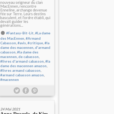
nouveau seigneur du clan
MacEnnen, rencontre
Enneline, archange devenue
fée sur Terre. Leurs destins
basculent, et l'ordre établi, qui
devait guider les
générations...
,
#Fantasy-Bit-Lit
#La dame
,
des MacEnnen
#Armand
,
,
,
Cabasson
#avis
#critique
#la
dame des macennen, d'armand
,
cabasson
#la dame des
,
macennen, de cabasson
,
#livres d'armand cabasson
#la
,
dame des macennen amazon
,
#livres armand cabasson
,
#armand cabasson amazon
#macennen
24 Mai 2021
Anno Dracula, de Kim