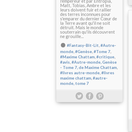
l'empereur et par Entropia,
Matt, Tobias, Ambre et les
leurs doivent fuir et rallier
des terres inconnues pour
s'emparer du dernier Cœur de
la Terre avant qu'il ne soit
détruit. Mais le monde
souterrain qu'ils découvrent
ne grouille...
,
#Fantasy-Bit-Lit
#Autre-
,
,
,
monde
#Genèse
#Tome 7
,
,
#Maxime Chattam
#critique
,
#avis
#Autre-monde, Genèse
,
- Tome 7, de Maxime Chattam
,
#livres autre-monde
#livres
,
maxime chattam
#autre-
monde, tome 7