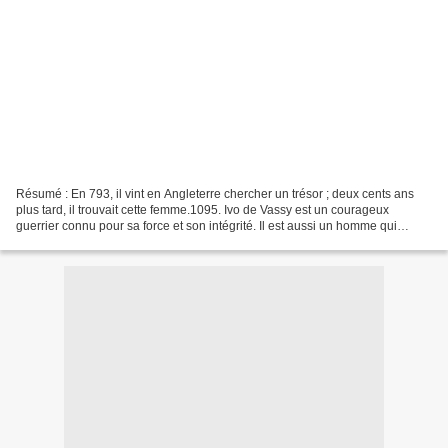
Résumé : En 793, il vint en Angleterre chercher un trésor ; deux cents ans
plus tard, il trouvait cette femme.1095. Ivo de Vassy est un courageux
guerrier connu pour sa force et son intégrité. Il est aussi un homme qui
cache un terrible secret. Il y a...