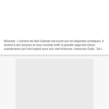
Résumé : L'univers de Neil Gaiman est nourri par les légendes nordiques. Il
revient à ses sources et nous raconte enfin la grande saga des Dieux
scandinaves qui l'ont inspiré pour son chef-d'oeuvre, American Gods . De la
genèse des 9 mondes au crépuscule...