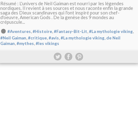
Résumé : L'univers de Neil Gaiman est nourri par les légendes
nordiques. Il revient à ses sources et nous raconte enfin la grande
saga des Dieux scandinaves qui l'ont inspiré pour son chef-
d'oeuvre, American Gods . De la genèse des 9 mondes au
crépuscule...
,
,
,
,
#Aventures
#Histoire
#Fantasy-Bit-Lit
#La mythologie viking
,
,
,
#Neil Gaiman
#critique
#avis
#La mythologie viking, de Neil
,
,
Gaiman
#mythes
#les vikings