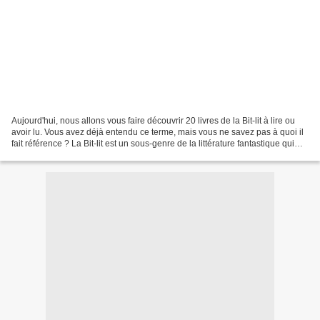
Aujourd'hui, nous allons vous faire découvrir 20 livres de la Bit-lit à lire ou
avoir lu. Vous avez déjà entendu ce terme, mais vous ne savez pas à quoi il
fait référence ? La Bit-lit est un sous-genre de la littérature fantastique qui
combine des éléments...