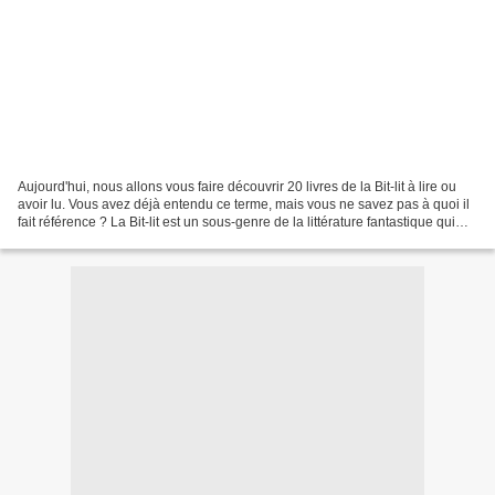
Aujourd'hui, nous allons vous faire découvrir 20 livres de la Bit-lit à lire ou
avoir lu. Vous avez déjà entendu ce terme, mais vous ne savez pas à quoi il
fait référence ? La Bit-lit est un sous-genre de la littérature fantastique qui
combine des éléments...