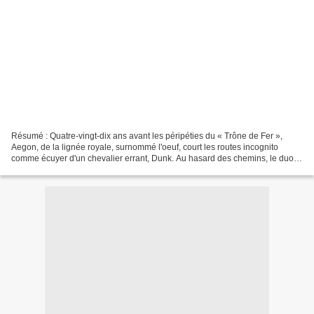
Résumé : Quatre-vingt-dix ans avant les péripéties du « Trône de Fer »,
Aegon, de la lignée royale, surnommé l'oeuf, court les routes incognito
comme écuyer d'un chevalier errant, Dunk. Au hasard des chemins, le duo
se voit convié par le fringant Jehan...