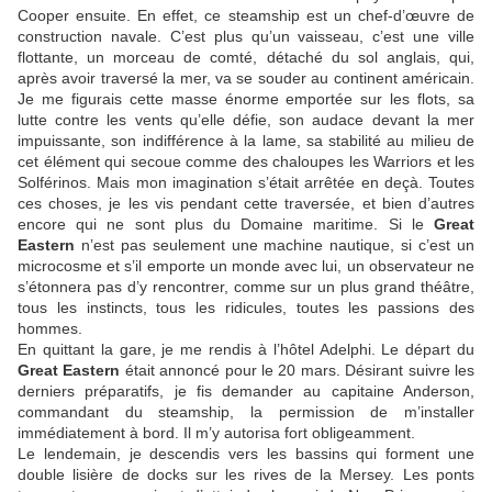
Cooper ensuite. En effet, ce steamship est un chef-d’œuvre de
construction navale. C’est plus qu’un vaisseau, c’est une ville
flottante, un morceau de comté, détaché du sol anglais, qui,
après avoir traversé la mer, va se souder au continent américain.
Je me figurais cette masse énorme emportée sur les flots, sa
lutte contre les vents qu’elle défie, son audace devant la mer
impuissante, son indifférence à la lame, sa stabilité au milieu de
cet élément qui secoue comme des chaloupes les Warriors et les
Solférinos. Mais mon imagination s’était arrêtée en deçà. Toutes
ces choses, je les vis pendant cette traversée, et bien d’autres
encore qui ne sont plus du Domaine maritime. Si le
Great
Eastern
n’est pas seulement une machine nautique, si c’est un
microcosme et s’il emporte un monde avec lui, un observateur ne
s’étonnera pas d’y rencontrer, comme sur un plus grand théâtre,
tous les instincts, tous les ridicules, toutes les passions des
hommes.
En quittant la gare, je me rendis à l’hôtel Adelphi. Le départ du
Great Eastern
était annoncé pour le 20 mars. Désirant suivre les
derniers préparatifs, je fis demander au capitaine Anderson,
commandant du steamship, la permission de m’installer
immédiatement à bord. Il m’y autorisa fort obligeamment.
Le lendemain, je descendis vers les bassins qui forment une
double lisière de docks sur les rives de la Mersey. Les ponts