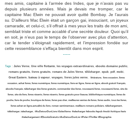
mes amis, capitaine à l’armée des Indes, que je n’avais pas vu
depuis plusieurs années. Mais je devais me tromper, car le
capitaine Mac Elwin ne pouvait avoir quitté Bombay. Je l’aurais
su. D’ailleurs Mac Elwin était un garçon gai, insouciant, un joyeux
camarade, et celui-ci, s’il offrait à mes yeux les traits de mon ami,
semblait triste et comme accablé d’une secrète douleur. Quoi qu’il
en soit, je n’eus pas le temps de l’observer avec plus d’attention,
car le tender s’éloignait rapidement, et l’impression fondée sur
cette ressemblance s’effaça bientôt dans mon esprit.
-----
Tags
:
Jules Verne
,
Une ville flottante
,
les voyages extraordinaires
,
ebooks domaine public
,
romans gratuits
,
livres gratuits
,
romans de Jules Verne
,
télécharger
,
epub
,
pdf
,
mobi
,
Great Eastern
,
bateau à vapeur
,
voyages
,
livres jules verne
,
littérature
,
livre occasion
,
livres
occasion
,
achat livres
,
livres numérique
,
livres numérique
,
livre en ligne
,
livres en ligne
,
ebook gratuit français
,
ebooks français
,
télécharger des livres gratuits
,
commander des livres
,
nouveauté livres
,
nouveauté livres
,
site de
livres
,
site de livre
,
livres récents
,
livres récents
,
livres gratuits pour liseuse
,
bibliothèque numérique
,
livres de
poche
,
livre de poche
,
boutique de livres
,
livres pas cher
,
meilleures ventes de livres
,
livres audio
,
tous les livres
,
livres achat en ligne
,
actualité du livre
,
roman sentimentaux
,
meilleurs romans policiers
,
téléchargement
,
télécharger
,
telecharger
,
#AuDetourDunLivre
#JulesVerne
#telecharger
#ebooks
#epub
#mobi
#critique
#avis
#telechargement
#EbooksGratuits
#AuDetourDunLivr #Polar
#Thriller
#Biographie