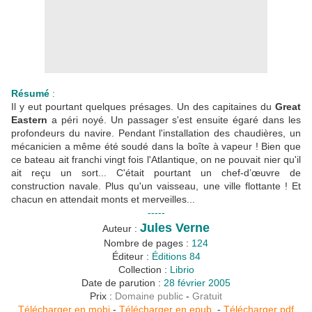
Résumé
:
Il y eut pourtant quelques présages. Un des capitaines du
Great
Eastern
a péri noyé. Un passager s'est ensuite égaré dans les
profondeurs du navire. Pendant l'installation des chaudières, un
mécanicien a même été soudé dans la boîte à vapeur ! Bien que
ce bateau ait franchi vingt fois l'Atlantique, on ne pouvait nier qu'il
ait reçu un sort... C'était pourtant un chef-d’œuvre de
construction navale. Plus qu'un vaisseau, une ville flottante ! Et
chacun en attendait monts et merveilles...
-----
Jules Verne
Auteur :
Nombre de pages :
124
Éditeur :
Éditions 84
Collection :
Librio
Date de parution :
28 février 2005
Prix :
Domaine public
-
Gratuit
Télécharger en mobi
-
Télécharger en epub
-
Télécharger pdf