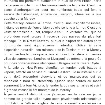
tournants me permirent d’atteindre le quai de New-Prince, sorte
de radeau mobile qui suit les mouvements de la marée. C’est une
place d’embarquement pour les nombreux boats qui font le
service de Birkenhead, annexe de Liverpool, située sur la rive
gauche de la Mersey.
Cette Mersey, comme la Tamise, n’est qu’une insignifiante rivière,
indigne du nom de fleuve, bien qu’elle se jette à la mer. C’est une
vaste dépression du sol, remplie d’eau, un véritable trou que sa
profondeur rend propre à recevoir des navires du plus fort
tonnage. Tel le
Great Eastern
, auquel la plupart des autres ports
du monde sont rigoureusement interdits. Grâce à cette
disposition naturelle, ces ruisseaux de la Tamise et de la Mersey
ont vu se fonder presque à leur embouchure, deux immenses
villes de commerce, Londres et Liverpool; de même et à peu près
pour des considérations identiques, Glasgow sur la rivière Clyde.
À la cale de New-Prince chauffait un tender, petit bateau à
vapeur, affecté au service du
Great Eastern
. Je m’installai sur le
pont, déjà encombré d’ouvriers et de manœuvres qui se
rendaient à bord du steamship. Quand sept heures du matin
sonnèrent à la tour Victoria, le tender largua ses amarres et suivit
à grande vitesse le flot montant de la Mersey.
À peine avait-il débordé que j’aperçus sur la cale un jeune
homme de grande taille, ayant cette physionomie aristocratique
qui distingue l’officier anglais. Je crus reconnaître en lui un de