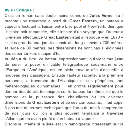
Avis
/
Critique
:
C’est un roman sans doute moins connu de
Jules Verne
, où il
raconte une traversée à bord du
Great Eastern
, un bateau à
vapeur effectuant la liaison entre Liverpool et New-York. Bien que
l’histoire soit romancée, elle s’inspire d’un voyage que l’auteur a
lui-même effectué.Le
Great Eastern
était à l’époque – en 1870 –
le plus gros bateau jamais construit : long d’environ 200 mètres
et large de 30 mètres, ses dimensions ne sont pas si éloignées
des super tankers d’aujourd’hui.
Au début du livre, ce bateau impressionnant, qui vient tout juste
de servir à poser un câble télégraphique sous-marin entre
l’Europe et l’Amérique, est en plein travaux afin d’accueillir à
nouveau des passagers. Ensuite l’auteur raconte, à la première
personne, la traversée de l’Atlantique et ses péripéties, tant
météorologiques qu’humaines. Il en profite régulièrement pour
donner des détails techniques sur le bateau lui-même, tel que le
nombre et la puissance des chaudières ou les diverses
dimensions du
Great Eastern
et de ses composants. Il fait appel
à pas mal de termes techniques que l’on a du mal à comprendre
de nos jours où l’on a plus souvent tendance à traverser
l’Atlantique en avion plutôt qu’en bateau à vapeur.
Disons le, même si le livre est un témoignage intéressant sur la