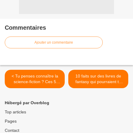
Commentaires
Ajouter un commentaire
< Tu penses connaître la
10 faits sur des livres de
science-fiction ? Ces 5
fantasy qui pourraient te
romans allemands de SF
surprendre >
vont te prouver le contraire
!
Hébergé par Overblog
Top articles
Pages
Contact