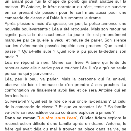
un amant pour fuir la chape de plomb qui s'est abattue sur la
maison. Et Antoine, le frère narrateur du récit, tente de survivre
en se prenant de passion pour le surf mais aussi pour une
camarade de classe qui l'aide à surmonter le drame.
Après plusieurs mois d’angoisse, un jour, la police annonce une
nouvelle bouleversante : Léa a été retrouvée. Mais son retour ne
signifie pas la fin du cauchemar. La jeune fille est profondément
marquée par ce qu’elle a vécu, et refuse de parler. Son silence
sur les événements passés inquiète ses proches. Que s'est-il
passé ? Qu'à-t-elle subi ? Quel rôle a pu jouer là-dedans son
oncle ?
Léa ne répond à rien. Même son frère Antoine qui tente de
renouer avec elle n'arrive pas à toucher Léa. Il n'y a qu'une seule
personne qui y parvienne :
Léa, peu à peu, va parler. Mais la personne qui l'a enlevé,
observe de loin et menace de s'en prendre à ses proches. La
confrontation va finalement avoir lieu et ce sera Antoine qui en
fera les frais.
Survivra-t-il ? Quel est le rôle de leur oncle là-dedans ? Et celui
de la camarade de classe ? Et que va raconter Léa ? Sa famille
va-t-elle se reconstituer ou au contraire exploser à jamais ?
Dans ce roman
"
La tête sous l'eau
',
Olivier Adam
explore la
reconstruction difficile d’une famille après un drame. Antoine, le
frère qui avait déjà du mal à trouver sa place dans sa vie, se