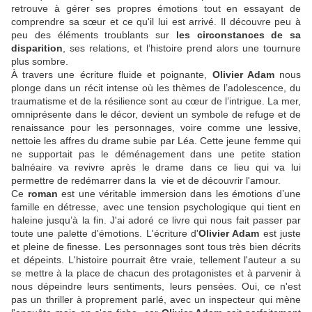
retrouve à gérer ses propres émotions tout en essayant de
comprendre sa sœur et ce qu'il lui est arrivé. Il découvre peu à
peu des éléments troublants sur
les circonstances de sa
disparition
, ses relations, et l’histoire prend alors une tournure
plus sombre.
À travers une écriture fluide et poignante,
Olivier Adam
nous
plonge dans un récit intense où les thèmes de l’adolescence, du
traumatisme et de la résilience sont au cœur de l’intrigue. La mer,
omniprésente dans le décor, devient un symbole de refuge et de
renaissance pour les personnages, voire comme une lessive,
nettoie les affres du drame subie par Léa. Cette jeune femme qui
ne supportait pas le déménagement dans une petite station
balnéaire va revivre après le drame dans ce lieu qui va lui
permettre de redémarrer dans la vie et de découvrir l'amour.
Ce
roman
est une véritable immersion dans les émotions d’une
famille en détresse, avec une tension psychologique qui tient en
haleine jusqu’à la fin. J'ai adoré ce livre qui nous fait passer par
toute une palette d'émotions. L'écriture d'
Olivier Adam
est juste
et pleine de finesse. Les personnages sont tous très bien décrits
et dépeints. L'histoire pourrait être vraie, tellement l'auteur a su
se mettre à la place de chacun des protagonistes et à parvenir à
nous dépeindre leurs sentiments, leurs pensées. Oui, ce n'est
pas un thriller à proprement parlé, avec un inspecteur qui mène