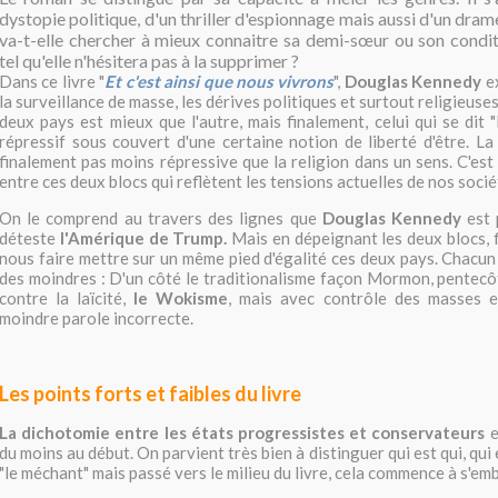
dystopie politique, d'un thriller d'espionnage mais aussi d'un dram
va-t-elle chercher à mieux connaitre sa demi-sœur ou son condit
tel qu'elle n'hésitera pas à la supprimer ?
Dans ce livre "
Et c'est ainsi que nous vivrons
",
Douglas Kennedy
e
la surveillance de masse, les dérives politiques et surtout religieuse
deux pays est mieux que l'autre, mais finalement, celui qui se dit "l
répressif sous couvert d'une certaine notion de liberté d'être. La
finalement pas moins répressive que la religion dans un sens. C'est d
entre ces deux blocs qui reflètent les tensions actuelles de nos socié
On le comprend au travers des lignes que
Douglas Kennedy
est 
déteste
l'Amérique de Trump.
Mais en dépeignant les deux blocs, f
nous faire mettre sur un même pied d'égalité ces deux pays. Chacun 
des moindres : D'un côté le traditionalisme façon Mormon, pentecô
contre la laïcité,
le Wokisme
, mais avec contrôle des masses e
moindre parole incorrecte.
Les points forts et faibles du livre
La dichotomie entre les états progressistes et conservateurs
e
du moins au début. On parvient très bien à distinguer qui est qui, qui es
"le méchant" mais passé vers le milieu du livre, cela commence à s'emb