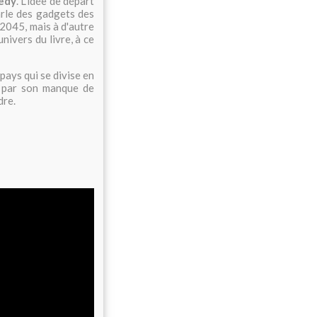
edy
. L'idée de départ
arle des gadgets des
 2045, mais à d'autre
nivers du livre, à ce
 pays qui se divise en
e par son manque de
dre.