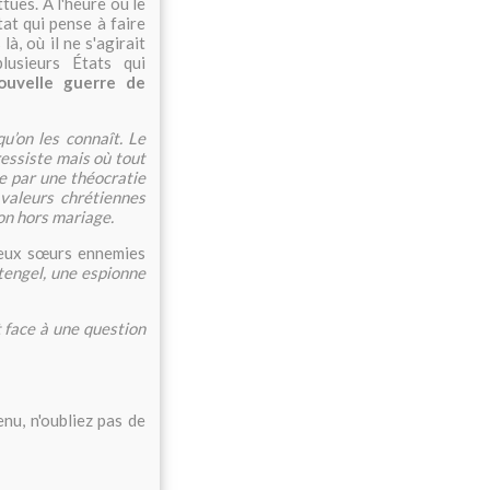
tues. A l'heure où le
tat qui pense à faire
là, où il ne s'agirait
lusieurs États qui
ouvelle guerre de
qu’on les connaît. Le
ressiste mais où tout
e par une théocratie
valeurs chrétiennes
ion hors mariage.
 deux sœurs ennemies
tengel, une espionne
 face à une question
nu, n'oubliez pas de