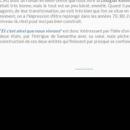
C'est donc un roman en demi-teinte que nous livre là
Douglas Kenn
était très bonne, mais le tout est un peu bâclé, emmêlé. Quand il p
agents, de leur transformation, on voit très bien que l'on se situe en
moment, on a l'impression d'être replongé dans les années 70, 80. L'u
niveau-là, n'est pour moi pas bien construit.
"
Et c'est ainsi que nous vivrons
" est donc intéressant par l'idée d'un
deux états, par l'intrigue de Samantha avec sa sœur, mais pêch
construction de ces deux entités qui finissent par presque se confon
----------