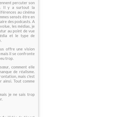
iennent percuter son
.
Il y a surtout la
éférences au cinéma
sommes sensés être en
aire des podcasts. A
évolue, les médias, je
futur au point de vue
média et le type de
e.
ous offre une vision
 mais il se confronte
peu trop.
a sœur, comment elle
manque de réalisme.
frontation, mais c'est
er ainsi. Tout comme
mais je ne sais trop
r.