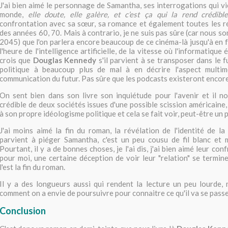
J'ai bien aimé le personnage de Samantha, ses interrogations qui v
monde,
elle doute, elle galère, et c’est ça qui la rend crédible
confrontation avec sa sœur, sa romance et également toutes les r
des années 60, 70. Mais à contrario, je ne suis pas sûre (car nous 
2045) que l'on parlera encore beaucoup de ce cinéma-là jusqu'à en f
l'heure de l'intelligence artificielle, de la vitesse où l'informatique 
crois que
Douglas Kennedy
s'il parvient à se transposer dans le 
politique à beaucoup plus de mal à en décrire l'aspect multi
communication du futur. Pas sûre que les podcasts existeront encor
On sent bien dans son livre son inquiétude pour l'avenir et il n
crédible de deux sociétés issues d'une possible scission américaine,
à son propre idéologisme politique et cela se fait voir, peut-être un 
J'ai moins aimé la fin du roman, la révélation de l'identité de l
parvient à piéger Samantha, c'est un peu cousu de fil blanc et 
Pourtant, il y a de bonnes choses, je l'ai dis, j'ai bien aimé leur con
pour moi, une certaine déception de voir leur "relation" se termin
l'est la fin du roman.
Il y a des longueurs aussi qui rendent la lecture un peu lourde, 
comment on a envie de poursuivre pour connaitre ce qu'il va se passe
Conclusion