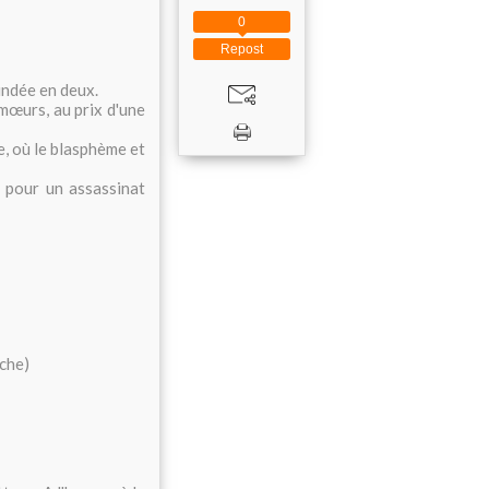
0
Repost
cindée en deux.
mœurs, au prix d'une
e, où le blasphème et
– pour un assassinat
che)