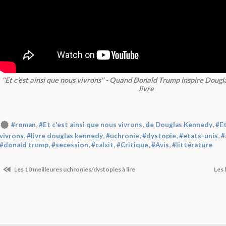
"Et c'est ainsi que nous vivrons" - Quand Donald Trump inspire Doug
livre
,
,
#roman
#Et c'est ainsi que nous vivrons, de Douglas Kennedy
#Et
,
,
,
,
,
vivrons
#livre douglas kennedy
#uchronie
#dystopie
#etats-unis
#
,
,
,
,
,
#donald trump
#secession
#calxit
#Critique
#Avis
#littérature
Les 10 meilleures uchronies/dystopies à lire
Les 