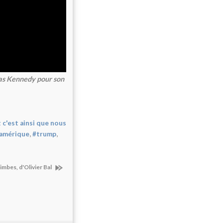
las Kennedy pour son
 c'est ainsi que nous
,
,
amérique
#trump
limbes, d'Olivier Bal