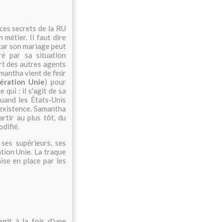
ces secrets de la RU
 métier. Il faut dire
, car son mariage peut
ré par sa situation
rt des autres agents
mantha vient de finir
ération Unie
) pour
 qui : il s'agit de sa
quand les États-Unis
n existence. Samantha
artir au plus tôt, du
odifié.
ses supérieurs, ses
ation Unie. La traque
ise en place par les
git à la fois d'une