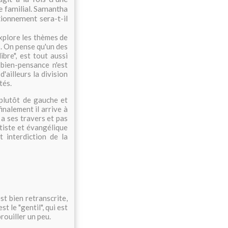
e familial. Samantha
ionnement sera-t-il
xplore les thèmes de
s. On pense qu'un des
ibre", est tout aussi
 bien-pensance n'est
'ailleurs la division
tés.
plutôt de gauche et
inalement il arrive à
a ses travers et pas
tiste et évangélique
t
interdiction de la
st bien retranscrite,
t le "gentil", qui est
rouiller un peu.