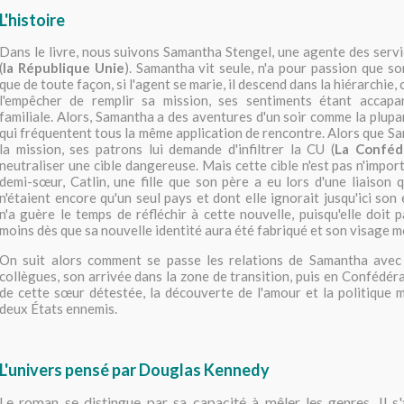
L'histoire
Dans le livre, nous suivons Samantha Stengel, une agente des servi
(
la République Unie
). Samantha vit seule, n'a pour passion que son
que de toute façon, si l'agent se marie, il descend dans la hiérarchie
l'empêcher de remplir sa mission, ses sentiments étant accapa
familiale. Alors, Samantha a des aventures d'un soir comme la plupa
qui fréquentent tous la même application de rencontre. Alors que Sa
la mission, ses patrons lui demande d'infiltrer la CU (
La Conféd
neutraliser une cible dangereuse. Mais cette cible n'est pas n'importe
demi-sœur, Catlin, une fille que son père a eu lors d'une liaison 
n'étaient encore qu'un seul pays et dont elle ignorait jusqu'ici so
n'a guère le temps de réfléchir à cette nouvelle, puisqu'elle doit p
moins dès que sa nouvelle identité aura été fabriqué et son visage m
On suit alors comment se passe les relations de Samantha avec 
collègues, son arrivée dans la zone de transition, puis en Confédér
de cette sœur détestée, la découverte de l'amour et la politique m
deux États ennemis.
L'univers pensé par Douglas Kennedy
Le roman se distingue par sa capacité à mêler les genres. Il s'a