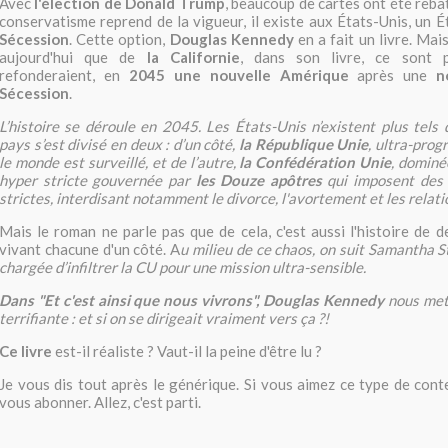
Avec
l'élection de Donald Trump
, beaucoup de cartes ont été rebat
conservatisme reprend de la vigueur, il existe aux États-Unis, un É
Sécession
. Cette option,
Douglas Kennedy
en a fait un livre. Mais 
aujourd'hui que de
la Californie
, dans son livre, ce sont p
refonderaient, en
2045 une nouvelle Amérique
après une
n
Sécession
.
L’histoire se déroule en 2045. Les États-Unis n’existent plus tels 
pays s’est divisé en deux : d’un côté,
la République Unie
, ultra-prog
le monde est surveillé, et de l’autre,
la Confédération Unie
, dominé
hyper stricte gouvernée par
les Douze apôtres
qui imposent des 
strictes, interdisant notamment le divorce, l'avortement et les relat
Mais le roman ne parle pas que de cela, c'est aussi l'histoire de
vivant chacune d'un côté. A
u milieu de ce chaos, on suit Samantha S
chargée d’infiltrer la CU pour une mission ultra-sensible.
Dans "Et c'est ainsi que nous vivrons", Douglas Kennedy
nous met
terrifiante : et si on se dirigeait vraiment vers ça ?!
Ce livre
est-il réaliste ? Vaut-il la peine d'être lu ?
Je vous dis tout après le générique. Si vous aimez ce type de conte
vous abonner. Allez, c'est parti.