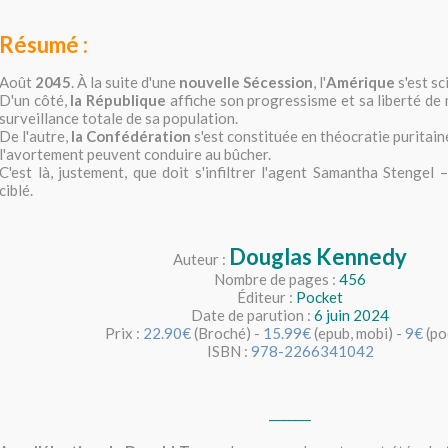
Résumé :
Août
2045
. À la suite d'une
nouvelle Sécession
, l'
Amérique
s'est s
D'un côté,
la République
affiche son progressisme et sa liberté de 
surveillance totale de sa population.
De l'autre,
la Confédération
s'est constituée en théocratie puritain
l'avortement peuvent conduire au bûcher.
C'est là, justement, que doit s'infiltrer l'agent Samantha Stengel 
ciblé.
Douglas Kennedy
Auteur :
Nombre de pages :
456
Éditeur :
Pocket
Date de parution :
6 juin 2024
Prix :
22.90€
(Broché) -
15.99€
(epub, mobi) -
9€
(po
ISBN :
978-2266341042
_______