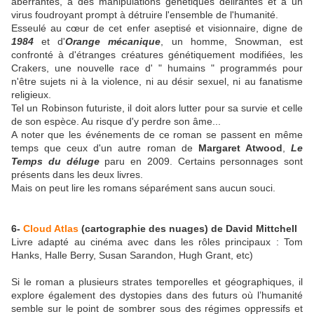
aberrantes, à des manipulations génétiques délirantes et à un
virus foudroyant prompt à détruire l'ensemble de l'humanité.
Esseulé au cœur de cet enfer aseptisé et visionnaire, d
igne de
1984
et
d'
Orange mécanique
, un homme, Snowman, est
confronté à d'étranges créatures génétiquement modifiées, les
Crakers, une nouvelle race d' " humains " programmés pour
n'être sujets ni à la violence, ni au désir sexuel, ni au fanatisme
religieux.
Tel un Robinson futuriste, il doit alors lutter pour sa survie et celle
de son espèce. Au risque d'y perdre son âme...
A noter que les événements de ce roman se passent en même
temps que ceux d'un autre roman de
Margaret Atwood
,
Le
Temps du déluge
paru en 2009. Certains personnages sont
présents dans les deux livres.
Mais on peut lire les romans séparément sans aucun souci.
6-
Cloud Atlas
(cartographie des nuages)
de
David Mittchell
Livre adapté au cinéma avec dans les rôles principaux : Tom
Hanks, Halle Berry, Susan Sarandon, Hugh Grant, etc)
Si le roman a plusieurs strates temporelles et géographiques, il
explore également des dystopies dans des futurs où l’humanité
semble sur le point de sombrer sous des régimes oppressifs et