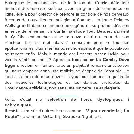
Entreprise tentaculaire née de la fusion du Cercle, détenteur
mondial des réseaux sociaux, avec un géant du commerce en
ligne, elle a pour objectif de prendre le contrôle de nos cerveaux
à coups de nouvelles technologies aliénantes. La jeune Delaney
Wells grandit dans ce monde anxiogène et se promet dès son
enfance de renverser un jour le maléfique Tout. Delaney parvient
à s'y faire embaucher et se retrouve ainsi au cœur de son
réacteur. Elle se met alors à concevoir pour le Tout les
applications les plus infâmes possible, espérant que la population
se révolte enfin. Mais le monde est-il encore assez lucide pour
voir la vérité en face ? Après
le best-seller Le Cercle, Dave
Eggers
revient en fanfare avec un palpitant roman d'anticipation
qui nous emporte dans une malicieuse épopée de l'absurde. Le
Tout a la force de nous ouvrir les yeux sur l'emprise inquiétante
des nouvelles technologies et les dérives probables de
l'intelligence artificielle, non sans une savoureuse espièglerie.
_________
Voilà, c'était ma
sélection de livres dystopiques /
uchroniques
.
Il existe bien sûr d'autres livres comme "
V pour vendetta
",
La
Route"
de Cormac McCarthy,
Svatiska Night
, etc.
____________