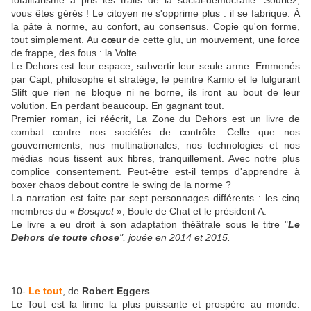
totalitarisme a pris les traits de la social-démocratie. Souriez,
vous êtes gérés ! Le citoyen ne s'opprime plus : il se fabrique. À
la pâte à norme, au confort, au consensus. Copie qu'on forme,
tout simplement. Au
cœur
de cette glu, un mouvement, une force
de frappe, des fous : la Volte.
Le Dehors est leur espace, subvertir leur seule arme. Emmenés
par Capt, philosophe et stratège, le peintre Kamio et le fulgurant
Slift que rien ne bloque ni ne borne, ils iront au bout de leur
volution. En perdant beaucoup. En gagnant tout.
Premier roman, ici réécrit, La Zone du Dehors est un livre de
combat contre nos sociétés de contrôle. Celle que nos
gouvernements, nos multinationales, nos technologies et nos
médias nous tissent aux fibres, tranquillement. Avec notre plus
complice consentement. Peut-être est-il temps d'apprendre à
boxer chaos debout contre le swing de la norme ?
La narration est faite par sept personnages différents : les cinq
membres du «
Bosquet
», Boule de Chat et le président A.
Le livre a eu droit à son adaptation théâtrale sous le titre "
Le
Dehors de toute chose
", jouée en 2014 et 2015.
10-
Le tout
, de
Robert Eggers
Le Tout est la firme la plus puissante et prospère au monde.