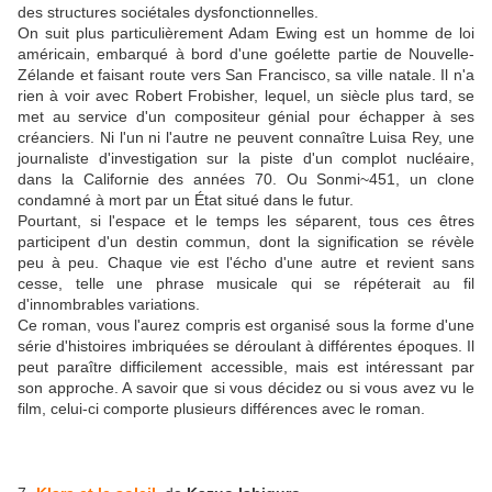
des structures sociétales dysfonctionnelles.
On suit plus particulièrement
Adam Ewing est un homme de loi
américain, embarqué à bord d'une goélette partie de Nouvelle-
Zélande et faisant route vers San Francisco, sa ville natale. Il n'a
rien à voir avec Robert Frobisher, lequel, un siècle plus tard, se
met au service d'un compositeur génial pour échapper à ses
créanciers. Ni l'un ni l'autre ne peuvent connaître Luisa Rey, une
journaliste d'investigation sur la piste d'un complot nucléaire,
dans la Californie des années 70. Ou Sonmi~451, un clone
condamné à mort par un État situé dans le futur.
Pourtant, si l'espace et le temps les séparent, tous ces êtres
participent d'un destin commun, dont la signification se révèle
peu à peu. Chaque vie est l'écho d'une autre et revient sans
cesse, telle une phrase musicale qui se répéterait au fil
d'innombrables variations.
Ce roman, vous l'aurez compris est
organisé sous la forme d'une
série d'histoires imbriquées se déroulant à différentes époques. Il
peut paraître difficilement accessible, mais est intéressant par
son approche. A savoir que si vous décidez ou si vous avez vu le
film, celui-ci comporte plusieurs différences avec le roman.