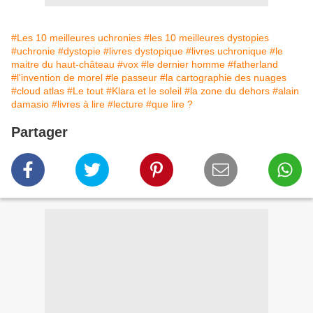
#Les 10 meilleures uchronies
#les 10 meilleures dystopies
#uchronie
#dystopie
#livres dystopique
#livres uchronique
#le
maitre du haut-château
#vox
#le dernier homme
#fatherland
#l'invention de morel
#le passeur
#la cartographie des nuages
#cloud atlas
#Le tout
#Klara et le soleil
#la zone du dehors
#alain
damasio
#livres à lire
#lecture
#que lire ?
Partager