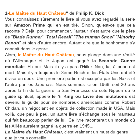
1-
Le Maître du Haut Château
"
de
Philip K. Dick
Vous connaissez sûrement le livre si vous avez regardé la série
sur
Amazon Prime
qui en est tiré. Sinon, qu'est-ce que cela
raconte ? Déjà, pour commencer, l'auteur n'est autre que le père
de "
Blade Runner
" "
Total Recall
" "
The truman Show
" "
Minority
Report
" et bien d'autre encore. Autant dire que le bonhomme s'y
connait dans le genre.
Alors,
le Maître du Haut Château
, nous plonge dans une réalité
où l'Allemagne et le Japon ont gagné
la Seconde Guerre
mondiale
. Eh oui. Mais il n'y a pas d'Hitler. Non, lui, à priori est
mort. Mais il y a toujours le 3ème Reich et les États-Unis ont été
divisé en deux. Une première partie est occupée par les Nazis et
l'autre par les Japonais. Nous sommes ici en 1968, soit 20 ans
après la fin de la guerre, à San Francisco du côté Nippon où le
guide spirituel, appelé
le Yi King ou Livre des mutations
est
devenu le guide pour de nombreux américains comme Robert
Chidan, un négociant en objets de collection made in USA. Mais
voilà, que peu à peu, un autre livre s'échange sous le manteau
qui fait beaucoup parler de lui. Ce livre raconterait un monde où
les Alliés auraient gagné la guerre en 1945...
Le Maître du Haut Château
, c'est vraiment un must du genre
que je vous conseille.