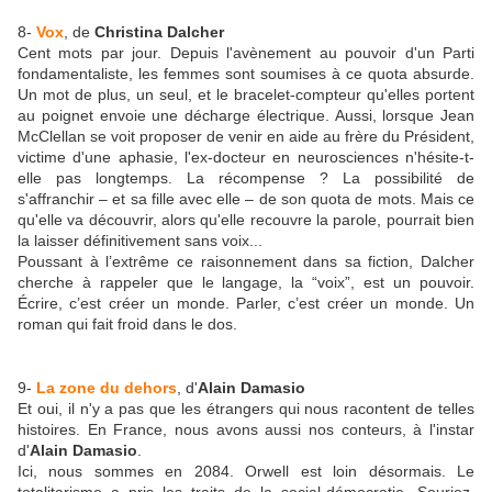
8-
Vox
, de
Christina Dalcher
Cent mots par jour. Depuis l'avènement au pouvoir d'un Parti
fondamentaliste, les femmes sont soumises à ce quota absurde.
Un mot de plus, un seul, et le bracelet-compteur qu'elles portent
au poignet envoie une décharge électrique. Aussi, lorsque Jean
McClellan se voit proposer de venir en aide au frère du Président,
victime d'une aphasie, l'ex-docteur en neurosciences n'hésite-t-
elle pas longtemps. La récompense ? La possibilité de
s'affranchir – et sa fille avec elle – de son quota de mots. Mais ce
qu'elle va découvrir, alors qu'elle recouvre la parole, pourrait bien
la laisser définitivement sans voix...
Poussant à l’extrême ce raisonnement dans sa fiction, Dalcher
cherche à rappeler que le langage, la “voix”, est un pouvoir.
Écrire, c’est créer un monde. Parler, c’est créer un monde.
Un
roman qui fait froid dans le dos.
9-
La zone du dehors
, d'
Alain Damasio
Et oui, il n'y a pas que les étrangers qui nous racontent de telles
histoires. En France, nous avons aussi nos conteurs, à l'instar
d'
Alain Damasio
.
Ici, nous sommes en 2084. Orwell est loin désormais. Le