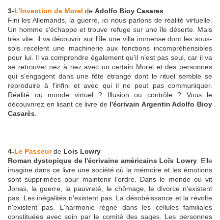
3-
L'Invention de Morel
de
Adolfo Bioy Casares
Fini les Allemands, la guerre, ici nous parlons de réalité virtuelle.
Un homme s'échappe et trouve refuge sur une île déserte. Mais
très vite, il va découvrir sur l'île une villa immense dont les sous-
sols recèlent une machinerie aux fonctions incompréhensibles
pour lui. Il va comprendre également qu'il n'est pas seul, car il va
se retrouver nez à nez avec un certain Morel et des personnes
qui s'engagent dans une fête étrange dont le rituel semble se
reproduire à l'infini et avec qui il ne peut pas communiquer.
Réalité ou monde virtuel ? Illusion ou contrôle ? Vous le
découvrirez en lisant ce livre de
l'écrivain Argentin Adolfo Bioy
Casarès
.
4-
Le Passeur
de
Lois Lowry
Roman dystopique de l'écrivaine américains Loïs Lowry
. Elle
imagine dans ce livre une société où la mémoire et les émotions
sont supprimées pour maintenir l'ordre.
Dans le monde où vit
Jonas, la guerre, la pauvreté, le chômage, le divorce n'existent
pas. Les inégalités n'existent pas. La désobéissance et la révolte
n'existent pas. L'harmonie règne dans les cellules familiales
constituées avec soin par le comité des sages. Les personnes