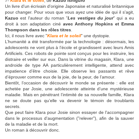
7-
Klara et le soleil
, de
Kazuo Ishiguro
Un livre d'un écrivain d'origine Japonaise et naturalisé britannique
pour changer. Pour vous que vous ayez une idée de qui il s'agit,
Kazuo
est l'auteur du roman "
Les vestiges du jour
" qui a eu
droit à son adaptation ciné
avec Anthony Hopkins et Emma
Thompson dans les rôles titres
.
Ici, il nous livre avec "
Klara et le soleil
" une dystopie.
L’humanité a été transformée par la technologie : désormais, les
adolescents ne vont plus à l’école et grandissent avec leurs Amis
Artificiels. Ces robots de pointe sont conçus pour les instruire, les
distraire et veiller sur eux. Dans la vitrine du magasin, Klara, une
androide de type AA particulièrement intelligente, attend avec
impatience d’être choisie. Elle observe les passants et rêve
d’éprouver comme eux de la joie, de la peur, de l’amour.
Bientôt, l’occasion de découvrir le monde se présente : elle est
achetée par Josie, une adolescente atteinte d’une mystérieuse
maladie. Mais en pénétrant l’intimité de sa nouvelle famille, Klara
ne se doute pas qu’elle va devenir le témoin de troublants
secrets.
Que peut faire Klara pour Josie sinon essayer de l'accompagner
dans le processus d'augmentation ("relever"), afin de la sauver
de la maladie et de la mort.
Un roman à découvrir donc.