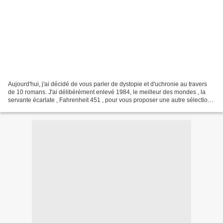
Aujourd'hui, j'ai décidé de vous parler de dystopie et d'uchronie au travers
de 10 romans. J'ai délibérément enlevé 1984, le meilleur des mondes , la
servante écarlate , Fahrenheit 451 , pour vous proposer une autre sélection
de livres à découvrir. Mais...