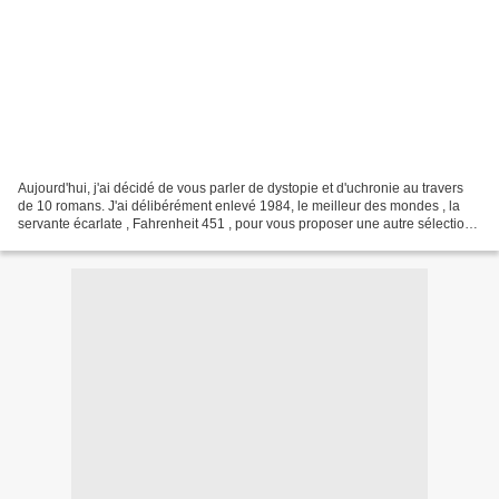
Aujourd'hui, j'ai décidé de vous parler de dystopie et d'uchronie au travers
de 10 romans. J'ai délibérément enlevé 1984, le meilleur des mondes , la
servante écarlate , Fahrenheit 451 , pour vous proposer une autre sélection
de livres à découvrir. Mais...