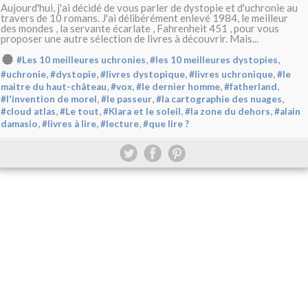
Aujourd'hui, j'ai décidé de vous parler de dystopie et d'uchronie au
travers de 10 romans. J'ai délibérément enlevé 1984, le meilleur
des mondes , la servante écarlate , Fahrenheit 451 , pour vous
proposer une autre sélection de livres à découvrir. Mais...
,
,
#Les 10 meilleures uchronies
#les 10 meilleures dystopies
,
,
,
,
#uchronie
#dystopie
#livres dystopique
#livres uchronique
#le
,
,
,
,
maitre du haut-château
#vox
#le dernier homme
#fatherland
,
,
,
#l'invention de morel
#le passeur
#la cartographie des nuages
,
,
,
,
#cloud atlas
#Le tout
#Klara et le soleil
#la zone du dehors
#alain
,
,
,
damasio
#livres à lire
#lecture
#que lire ?