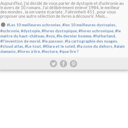
Aujourd'hui, j'ai décidé de vous parler de dystopie et d'uchronie au
travers de 10 romans. J'ai délibérément enlevé 1984, le meilleur
des mondes , la servante écarlate , Fahrenheit 451 , pour vous
proposer une autre sélection de livres à découvrir. Mais...
,
,
#Les 10 meilleures uchronies
#les 10 meilleures dystopies
,
,
,
,
#uchronie
#dystopie
#livres dystopique
#livres uchronique
#le
,
,
,
,
maitre du haut-château
#vox
#le dernier homme
#fatherland
,
,
,
#l'invention de morel
#le passeur
#la cartographie des nuages
,
,
,
,
#cloud atlas
#Le tout
#Klara et le soleil
#la zone du dehors
#alain
,
,
,
damasio
#livres à lire
#lecture
#que lire ?